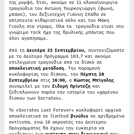
της μορφή. Έτσι, ακούμε σε 11 ολοκαίνουργια
τραγούδια τον Αντώνη Τουρκογιώργη (φωνή,
μπάσο), τον δεξιοτέχνη Γιάννη Σπάθα σε
απίστευτα κιθαριστικά σόλο και τον Μάκη
Γιούλη στα ντραμς. Όλα τα τραγούδια είναι στο
γνώριμο rock ήχο της θρυλικής μπάντας που
όλοι αγαπήσαμε.
Από τη
Δευτέρα 25 Σεπτεμβρίου,
συντονιζόμαστε
με το Δεύτερο Πρόγραμμα 103,7 και ακούμε
επιλεγμένα τραγούδια από το δίσκο σε
αποκλειστική μετάδοση
. Την παραμονή
κυκλοφορίας του δίσκου, την
Πέμπτη 28
Σεπτεμβρίου
στις
16:00,
ο
Κώστας Μπίγαλης
συνομιλεί με τον
Σιδερή
Πρίντεζη
και
ξεδιπλώνουν παρέα την ιστορία του «χαμένου
δίσκου των Socrates».
Το «Socrates Last Forever» κυκλοφορεί αρχικά
αποκλειστικά σε limited
βινύλιο
σε αριθμημένα
αντίτυπα, ενώ 10 ακροατές του Δεύτερου
Προγράμματος θα έχουν την ευκαιρία να
κερδίσουν ένα
αντίτυπο στον διαγωνισμό
που