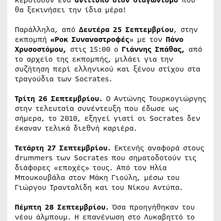
θα ξεκινήσει την ίδια μέρα!
Παράλληλα, από
Δευτέρα 25 Σεπτεμβρίου
, στην
εκπομπή
«Ροκ Συναναστροφές
» με τον
Πάνο
Χρυσοστόμου,
στις 15:00 ο
Γιάννης Σπάθας,
από
το αρχείο της εκπομπής, μιλάει για την
συζήτηση περί ελληνικού και ξένου στίχου στα
τραγούδια των Socrates.
Τρίτη 26 Σεπτεμβρίου.
Ο Αντώνης Τουρκογιώργης
στην τελευταία συνέντευξη που έδωσε ως
σήμερα, το 2010, εξηγεί γιατί οι Socrates δεν
έκαναν τελικά διεθνή καριέρα.
Τετάρτη 27 Σεπτεμβρίου.
Εκτενής αναφορά στους
drummers των Socrates που σηματοδοτούν τις
διάφορες «εποχές» τους. Από τον Ηλία
Μπουκουβάλα στον Μάκη Γιούλη, μέσω του
Γιώργου Τρανταλίδη και του Νίκου Αντύπα.
Πέμπτη 28 Σεπτεμβρίου.
Όσα προηγήθηκαν του
νέου άλμπουμ. Η επανένωση στο Λυκαβηττό το