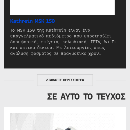
Kathrein MSK 150
Το MSK 150 της Kathrein είναι ένα
επαγγελματικό πεδιόμετρο που υποστηρίζει
δορυφορικά, επίγεια, καλωδιακά, IPTV, Wi-Fi
και οπτικά δίκτυα. Με λειτουργίες όπως
ανάλυση φάσματος σε πραγματικό χρόν…
ΔΙΑΒΑΣΤΕ ΠΕΡΙΣΣΟΤΕΡΑ
ΣΕ ΑΥΤΟ ΤΟ ΤΕΥΧΟΣ