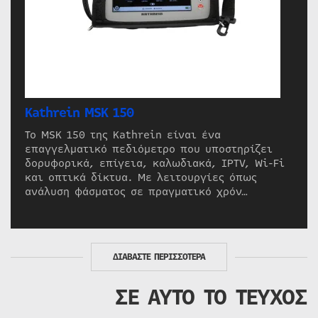
Kathrein MSK 150
Το MSK 150 της Kathrein είναι ένα
επαγγελματικό πεδιόμετρο που υποστηρίζει
δορυφορικά, επίγεια, καλωδιακά, IPTV, Wi-Fi
και οπτικά δίκτυα. Με λειτουργίες όπως
ανάλυση φάσματος σε πραγματικό χρόν…
ΔΙΑΒΑΣΤΕ ΠΕΡΙΣΣΟΤΕΡΑ
ΣΕ ΑΥΤΟ ΤΟ ΤΕΥΧΟΣ