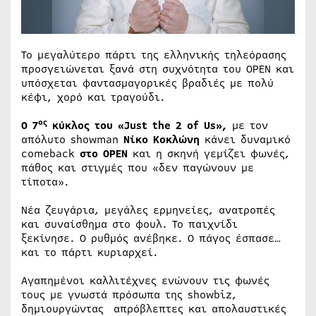
Το μεγαλύτερο πάρτι της ελληνικής τηλεόρασης
προσγειώνεται ξανά στη συχνότητα του ΟPEN και
υπόσχεται φαντασμαγορικές βραδιές με πολύ
κέφι, χορό και τραγούδι.
ος
Ο 7
κύκλος του «
Just the
2
of Us
»,
με τον
απόλυτο showman
Νίκο Κοκλώνη
κάνει δυναμικό
comeback
στο OPEN
και η σκηνή γεμίζει φωνές,
πάθος και στιγμές που «δεν παγώνουν με
τίποτα».
Νέα ζευγάρια, μεγάλες ερμηνείες, ανατροπές
και συναίσθημα στο φουλ. Το παιχνίδι
ξεκίνησε. Ο ρυθμός ανέβηκε. Ο πάγος έσπασε…
και το πάρτι κυριαρχεί.
Αγαπημένοι καλλιτέχνες ενώνουν τις φωνές
τους με γνωστά πρόσωπα της showbiz,
δημιουργώντας απρόβλεπτες και απολαυστικές