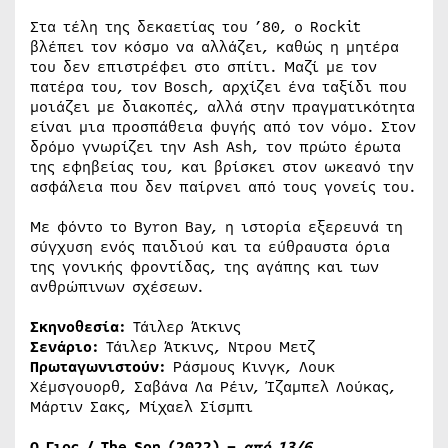
Στα τέλη της δεκαετίας του ’80, ο Rockit
βλέπει τον κόσμο να αλλάζει, καθώς η μητέρα
του δεν επιστρέφει στο σπίτι. Μαζί με τον
πατέρα του, τον Bosch, αρχίζει ένα ταξίδι που
μοιάζει με διακοπές, αλλά στην πραγματικότητα
είναι μια προσπάθεια φυγής από τον νόμο. Στον
δρόμο γνωρίζει την Ash Ash, τον πρώτο έρωτα
της εφηβείας του, και βρίσκει στον ωκεανό την
ασφάλεια που δεν παίρνει από τους γονείς του.
Με φόντο το Byron Bay, η ιστορία εξερευνά τη
σύγχυση ενός παιδιού και τα εύθραυστα όρια
της γονικής φροντίδας, της αγάπης και των
ανθρώπινων σχέσεων.
Σκηνοθεσία:
Τάιλερ Άτκινς
Σενάριο:
Τάιλερ Άτκινς, Ντρου Μετζ
Πρωταγωνιστούν:
Ράσμους Κινγκ, Λουκ
Χέμσγουορθ, Σαβάνα Λα Ρέιν, Ίζαμπελ Λούκας,
Μάρτιν Σακς, Μίχαελ Σίσμπι
Ο Γιος /
The
Son
(2022) –
από 13/6