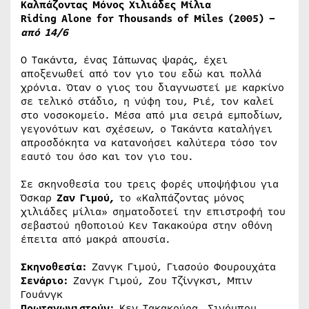
Καλπάζοντας Μόνος Χιλιάδες Μίλια
Riding Alone for Thousands of Miles (2005) –
από
14/6
Ο Τακάντα, ένας Ιάπωνας ψαράς, έχει
αποξενωθεί από τον γιο του εδώ και πολλά
χρόνια. Όταν ο γιος του διαγνωστεί με καρκίνο
σε τελικό στάδιο, η νύφη του, Ριέ, τον καλεί
στο νοσοκομείο. Μέσα από μια σειρά εμποδίων,
γεγονότων και σχέσεων, ο Τακάντα καταλήγει
απροσδόκητα να κατανοήσει καλύτερα τόσο τον
εαυτό του όσο και τον γιο του.
Σε σκηνοθεσία του τρεις φορές υποψήφιου για
Όσκαρ
Ζαν Γιμού,
το «Καλπάζοντας μόνος
χιλιάδες μίλια» σηματοδοτεί την επιστροφή του
σεβαστού ηθοποιού Κεν Τακακούρα στην οθόνη
έπειτα από μακρά απουσία.
Σκηνοθεσία:
Ζανγκ Γιμού, Γιασούο Φουρουχάτα
Σενάριο:
Ζανγκ Γιμού, Ζου Τζίνγκσι, Μπιν
Γουάνγκ
Πρωταγωνιστούν:
Κεν Τακακούρα, Σινόμπου