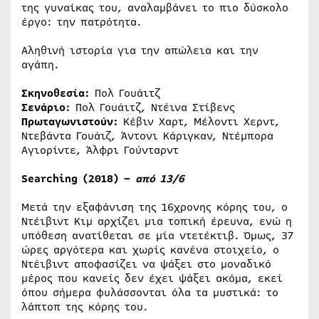
της γυναίκας του, αναλαμβάνει το πιο δύσκολο
έργο: την πατρότητα.
Αληθινή ιστορία για την απώλεια και την
αγάπη.
Σκηνοθεσία:
Πολ Γουάιτζ
Σενάριο:
Πολ Γουάιτζ, Ντέινα Στίβενς
Πρωταγωνιστούν:
Κέβιν Χαρτ, Μέλοντι Χερντ,
Ντεβάντα Γουάιζ, Άντονι Κάριγκαν, Ντέμπορα
Αγιορίντε, Άλφρι Γούνταρντ
Searching
(2018) –
από 13/6
Μετά την εξαφάνιση της 16χρονης κόρης του, o
Ντέιβιντ Κιμ αρχίζει μια τοπική έρευνα, ενώ η
υπόθεση ανατίθεται σε μία ντετέκτιβ. Όμως, 37
ώρες αργότερα και χωρίς κανένα στοιχείο, ο
Ντέιβιντ αποφασίζει να ψάξει στο μοναδικό
μέρος που κανείς δεν έχει ψάξει ακόμα, εκεί
όπου σήμερα φυλάσσονται όλα τα μυστικά: το
λάπτοπ της κόρης του.