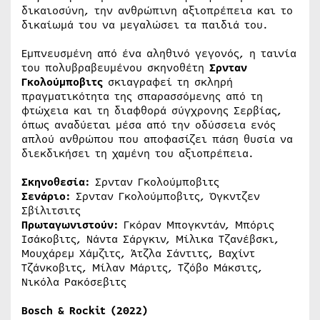
δικαιοσύνη, την ανθρώπινη αξιοπρέπεια και το
δικαίωμά του να μεγαλώσει τα παιδιά του.
Εμπνευσμένη από ένα αληθινό γεγονός, η ταινία
του πολυβραβευμένου σκηνοθέτη
Σρνταν
Γκολούμποβιτς
σκιαγραφεί τη σκληρή
πραγματικότητα της σπαρασσόμενης από τη
φτώχεια και τη διαφθορά σύγχρονης Σερβίας,
όπως αναδύεται μέσα από την οδύσσεια ενός
απλού ανθρώπου που αποφασίζει πάση θυσία να
διεκδικήσει τη χαμένη του αξιοπρέπεια.
Σκηνοθεσία:
Σρνταν Γκολούμποβιτς
Σενάριο:
Σρνταν Γκολούμποβιτς, Όγκντζεν
Σβίλιτσιτς
Πρωταγωνιστούν:
Γκόραν Μπογκντάν, Μπόρις
Ισάκοβιτς, Νάντα Σάργκιν, Μίλικα Τζανέβσκι,
Μουχάρεμ Χάμζιτς, Άτζλα Σάντιτς, Βαχίντ
Τζάνκοβιτς, Μίλαν Μάριτς, Τζόβο Μάκσιτς,
Νικόλα Ρακόσεβιτς
Bosch
&
Rockit
(2022)