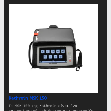
Kathrein MSK 150
Το MSK 150 της Kathrein είναι ένα
επαγγελματικό πεδιόμετρο που υποστηρίζει