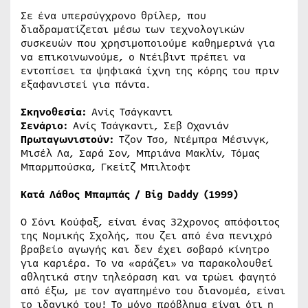
Σε ένα υπερσύγχρονο θρίλερ, που
διαδραματίζεται μέσω των τεχνολογικών
συσκευών που χρησιμοποιούμε καθημερινά για
να επικοινωνούμε, ο Ντέιβιντ πρέπει να
εντοπίσει τα ψηφιακά ίχνη της κόρης του πριν
εξαφανιστεί για πάντα.
Σκηνοθεσία:
Ανίς Τσάγκαντι
Σενάριο:
Ανίς Τσάγκαντι, Σεβ Οχανιάν
Πρωταγωνιστούν:
Τζον Τσο, Ντέμπρα Μέσινγκ,
Μισέλ Λα, Σαρά Σον, Μπριάνα Μακλίν, Τόμας
Μπαρμπούσκα, Γκείτζ Μπιλτοφτ
Κατά Λάθος Μπαμπάς /
Big
Daddy
(1999)
Ο Σόνι Κούφαξ, είναι ένας 32χρονος απόφοιτος
της Νομικής Σχολής, που ζει από ένα πενιχρό
βραβείο αγωγής και δεν έχει σοβαρό κίνητρο
για καριέρα. Το να «αράζει» να παρακολουθεί
αθλητικά στην τηλεόραση και να τρώει φαγητό
από έξω, με τον αγαπημένο του διανομέα, είναι
το ιδανικό του! Το μόνο πρόβλημα είναι ότι η