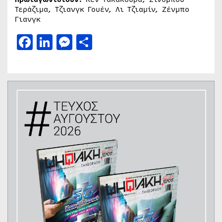
Τεράζιμα, Τζιανγκ Γουέν, Λι Τζιαμίν, Ζένμπο
Γιανγκ
Facebook
LinkedIn
Messenger
Μοιραστείτε