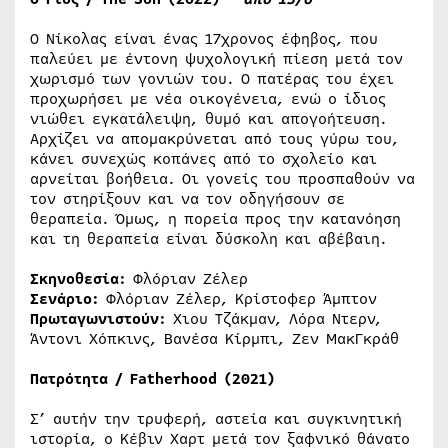
Ο Νίκολας είναι ένας 17χρονος έφηβος, που
παλεύει με έντονη ψυχολογική πίεση μετά τον
χωρισμό των γονιών του. Ο πατέρας του έχει
προχωρήσει με νέα οικογένεια, ενώ ο ίδιος
νιώθει εγκατάλειψη, θυμό και απογοήτευση.
Αρχίζει να απομακρύνεται από τους γύρω του,
κάνει συνεχώς κοπάνες από το σχολείο και
αρνείται βοήθεια. Οι γονείς του προσπαθούν να
τον στηρίξουν και να τον οδηγήσουν σε
θεραπεία. Όμως, η πορεία προς την κατανόηση
και τη θεραπεία είναι δύσκολη και αβέβαιη.
Σκηνοθεσία:
Φλόριαν Ζέλερ
Σενάριο:
Φλόριαν Ζέλερ, Κρίστοφερ Άμπτον
Πρωταγωνιστούν:
Χιου Τζάκμαν, Λόρα Ντερν,
Άντονι Χόπκινς, Βανέσα Κίρμπι, Ζεν ΜακΓκράθ
Πατρότητα /
Fatherhood
(2021)
Σ’ αυτήν την τρυφερή, αστεία και συγκινητική
ιστορία, ο Κέβιν Χαρτ μετά τον ξαφνικό θάνατο