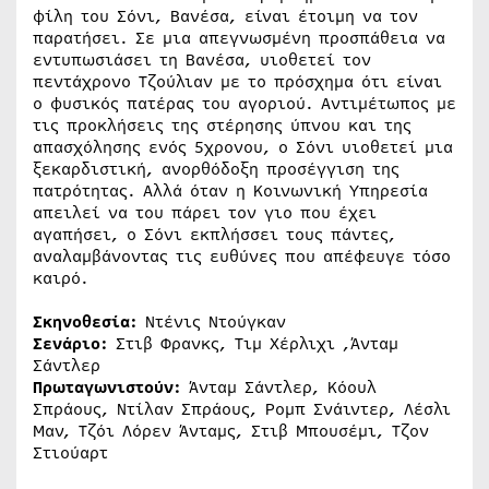
φίλη του Σόνι, Βανέσα, είναι έτοιμη να τον
παρατήσει. Σε μια απεγνωσμένη προσπάθεια να
εντυπωσιάσει τη Βανέσα, υιοθετεί τον
πεντάχρονο Τζούλιαν με το πρόσχημα ότι είναι
ο φυσικός πατέρας του αγοριού. Αντιμέτωπος με
τις προκλήσεις της στέρησης ύπνου και της
απασχόλησης ενός 5χρονου, ο Σόνι υιοθετεί μια
ξεκαρδιστική, ανορθόδοξη προσέγγιση της
πατρότητας. Αλλά όταν η Κοινωνική Υπηρεσία
απειλεί να του πάρει τον γιο που έχει
αγαπήσει, ο Σόνι εκπλήσσει τους πάντες,
αναλαμβάνοντας τις ευθύνες που απέφευγε τόσο
καιρό.
Σκηνοθεσία:
Ντένις Ντούγκαν
Σενάριο:
Στιβ Φρανκς, Τιμ Χέρλιχι ,Άνταμ
Σάντλερ
Πρωταγωνιστούν:
Άνταμ Σάντλερ, Κόουλ
Σπράους, Ντίλαν Σπράους, Ρομπ Σνάιντερ, Λέσλι
Μαν, Τζόι Λόρεν Άνταμς, Στιβ Μπουσέμι, Τζον
Στιούαρτ