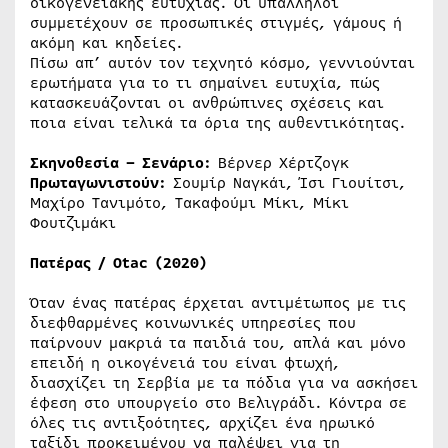
οικογενειακής ευτυχίας. Οι υπάλληλοι
συμμετέχουν σε προσωπικές στιγμές, γάμους ή
ακόμη και κηδείες.
Πίσω απ’ αυτόν τον τεχνητό κόσμο, γεννιούνται
ερωτήματα για το τι σημαίνει ευτυχία, πώς
κατασκευάζονται οι ανθρώπινες σχέσεις και
ποια είναι τελικά τα όρια της αυθεντικότητας.
Σκηνοθεσία – Σενάριο:
Βέρνερ Χέρτζογκ
Πρωταγωνιστούν:
Σουμίρ Ναγκάι, Ίσι Γιουίτσι,
Μαχίρο Τανιμότο, Τακαφούμι Μίκι, Μίκι
Φουτζιμάκι
Πατέρας /
Otac
(2020)
Όταν ένας πατέρας έρχεται αντιμέτωπος με τις
διεφθαρμένες κοινωνικές υπηρεσίες που
παίρνουν μακριά τα παιδιά του, απλά και μόνο
επειδή η οικογένειά του είναι φτωχή,
διασχίζει τη Σερβία με τα πόδια για να ασκήσει
έφεση στο υπουργείο στο Βελιγράδι. Κόντρα σε
όλες τις αντιξοότητες, αρχίζει ένα ηρωικό
ταξίδι προκειμένου να παλέψει για τη