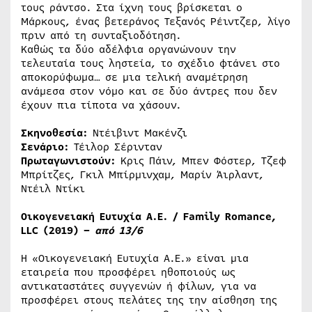
τους ράντσο. Στα ίχνη τους βρίσκεται ο
Μάρκους, ένας βετεράνος Τεξανός Ρέιντζερ, λίγο
πριν από τη συνταξιοδότηση.
Καθώς τα δύο αδέλφια οργανώνουν την
τελευταία τους ληστεία, το σχέδιο φτάνει στο
αποκορύφωμα… σε μια τελική αναμέτρηση
ανάμεσα στον νόμο και σε δύο άντρες που δεν
έχουν πια τίποτα να χάσουν.
Σκηνοθεσία:
Ντέιβιντ Μακένζι
Σενάριο:
Τέιλορ Σέρινταν
Πρωταγωνιστούν:
Κρις Πάιν, Μπεν Φόστερ, Τζεφ
Μπρίτζες, Γκιλ Μπίρμινχαμ, Μαρίν Άιρλαντ,
Ντέιλ Ντίκι
Οικογενειακή
E
υτυχία Α.Ε. /
Family
Romance
,
LLC
(2019) –
από 13/6
Η «Οικογενειακή Eυτυχία Α.Ε.» είναι μια
εταιρεία που προσφέρει ηθοποιούς ως
αντικαταστάτες συγγενών ή φίλων, για να
προσφέρει στους πελάτες της την αίσθηση της