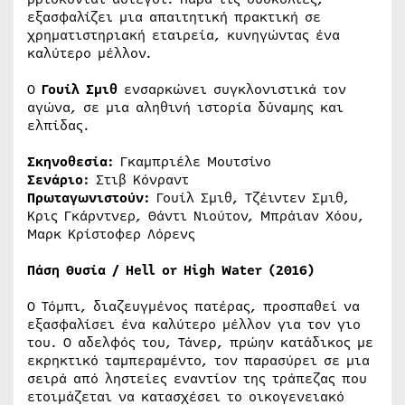
εξασφαλίζει μια απαιτητική πρακτική σε
χρηματιστηριακή εταιρεία, κυνηγώντας ένα
καλύτερο μέλλον.
Ο
Γουίλ Σμιθ
ενσαρκώνει συγκλονιστικά τον
αγώνα, σε μια αληθινή ιστορία δύναμης και
ελπίδας.
Σκηνοθεσία:
Γκαμπριέλε Μουτσίνο
Σενάριο:
Στιβ Κόνραντ
Πρωταγωνιστούν:
Γουίλ Σμιθ, Τζέιντεν Σμιθ,
Κρις Γκάρντνερ, Θάντι Νιούτον, Μπράιαν Χόου,
Μαρκ Κρίστοφερ Λόρενς
Πάση Θυσία / Hell or High Water (2016)
Ο Τόμπι, διαζευγμένος πατέρας, προσπαθεί να
εξασφαλίσει ένα καλύτερο μέλλον για τον γιο
του. Ο αδελφός του, Τάνερ, πρώην κατάδικος με
εκρηκτικό ταμπεραμέντο, τον παρασύρει σε μια
σειρά από ληστείες εναντίον της τράπεζας που
ετοιμάζεται να κατασχέσει το οικογενειακό