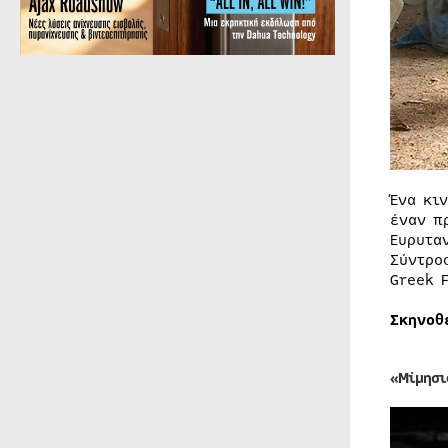
Ένα κι
έναν π
Ευρυτα
Σύντρο
Greek 
Σκηνοθ
«Μίμησι