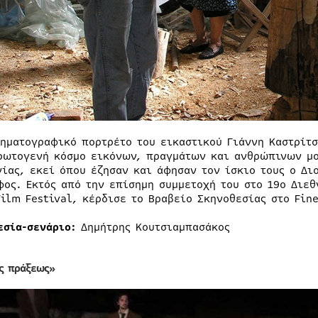
νηματογραφικό πορτρέτο του εικαστικού Γιάννη Καστρίτσ
ρωτογενή κόσμο εικόνων, πραγμάτων και ανθρώπινων μο
νίας, εκεί όπου έζησαν και άφησαν τον ίσκιο τους ο Δι
φος. Εκτός από την επίσημη συμμετοχή του στο 19ο Διεθ
Film Festival, κέρδισε το Βραβείο Σκηνοθεσίας στο Fine
εσία-σενάριο:
Δημήτρης Κουτσιαμπασάκος
ς πράξεως»