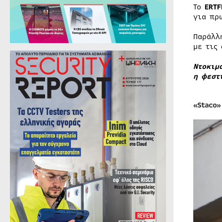
Το
ERTF
για πρ
Παράλλ
με τις
Ντοκιμ
η φεστ
«Staco»