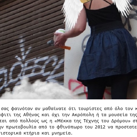
 σας φαινόταν αν μαθαίνατε ότι τουρίστες από όλο τον 
άφιτι της Αθήνας και όχι την Ακρόπολη ή τα μουσεία της
ται από πολλούς ως η «Μέκκα της Τέχνης του Δρόμου» στ
ην πρωτοβουλία από το φθινόπωρο του 2012 να προστατε
 ιστορικά κτήρια και μνημεία.