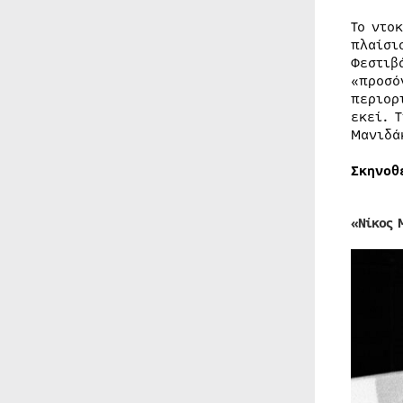
Το ντο
πλαίσι
Φεστιβ
«προσό
περιορ
εκεί. 
Μανιδά
Σκηνοθ
«Νίκος 