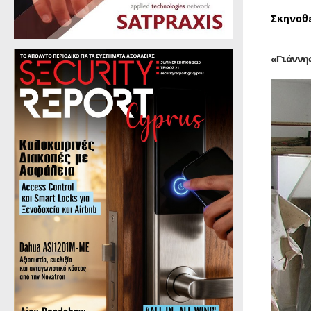
Σκηνοθ
«Γιάννη