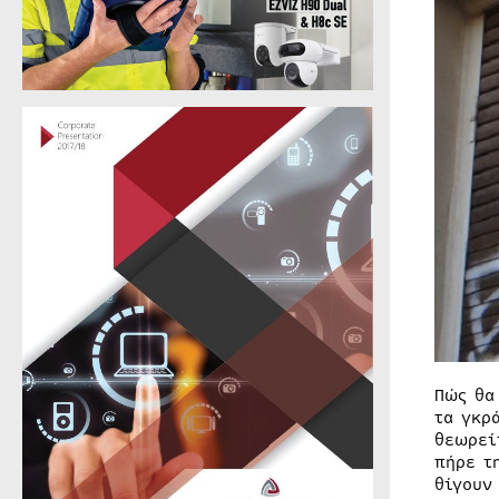
Πώς θα
τα γκρ
θεωρεί
πήρε τ
θίγουν