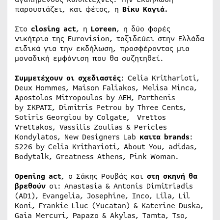
παρουσιάζει, και φέτος, η
Βίκυ Καγιά.
Στο
closing act
, η
Loreen
, η δύο φορές
νικήτρια της Eurovision, ταξιδεύει στην Ελλάδα
ειδικά για την εκδήλωση, προσφέροντας μια
μοναδική εμφάνιση που θα συζητηθεί.
Συμμετέχουν οι σχεδιαστές
: Celia Kritharioti,
Deux Hommes, Maison Faliakos, Melisa Minca,
Apostolos Mitropoulos by ΔΕΗ, Parthenis
by ΣΚΡΑΤΣ, Dimitris Petrou by Three Cents,
Sotiris Georgiou by Colgate, Vrettos
Vrettakos, Vassilis Zoulias & Pericles
Kondylatos, New Designers Lab
καιτα brands
:
5226 by Celia Kritharioti, About You, adidas,
Bodytalk, Greatness Athens, Pink Woman.
Opening act
, ο Σάκης Ρουβάς και
στη σκηνή θα
βρεθούν
οι: Anastasia & Antonis Dimitriadis
(AD1), Evangelia, Josephine, Inco, Lila, Lil
Koni, Frankie Lluc (Yucatan) & Katerine Duska,
Gaia Mercuri, Papazo & Akylas, Tamta, Tso,