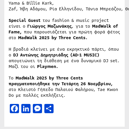
Yama & Billie Kark,
Zaf, Ήβη Αδάμου, Ρία Ελληνίδου, Τάνια Μπρεάζου, 
Special Guest
τoυ fashion & music project
είναι ο
Γιώργος Μαζωνάκης
, για το
MadWalk of
Fame,
που παρουσιάζεται για πρώτη φορά φέτος
στο
MadWalk 2025 by Three Cents.
Η βραδιά κλείνει με ένα εκρηκτικό πάρτι, όπου
ο
DJ Αντώνης Δημητριάδης (AD-1 MUSIC)
απογειώνει τη διάθεση με ένα δυναμικό DJ set.
Μαζί του οι
Playmen.
To
MadWalk 2025 by Three Cents
πραγματοποιήθηκε την Τετάρτη 26 Νοεμβρίου,
στο Κλειστό Γήπεδο Παλαιού Φαλήρου, Tae Kwon
Do με πολλές εκπλήξεις.
Facebook
LinkedIn
Messenger
Μοιραστείτε