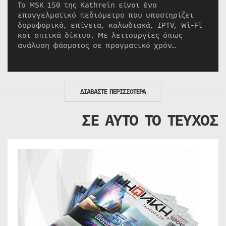
Το MSK 150 της Kathrein είναι ένα
επαγγελματικό πεδιόμετρο που υποστηρίζει
δορυφορικά, επίγεια, καλωδιακά, IPTV, Wi-Fi
και οπτικά δίκτυα. Με λειτουργίες όπως
ανάλυση φάσματος σε πραγματικό χρόν…
ΔΙΑΒΑΣΤΕ ΠΕΡΙΣΣΟΤΕΡΑ
ΣΕ ΑΥΤΟ ΤΟ ΤΕΥΧΟΣ