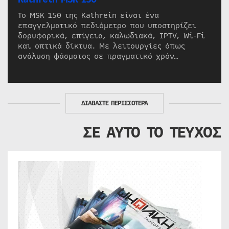
Το MSK 150 της Kathrein είναι ένα
επαγγελματικό πεδιόμετρο που υποστηρίζει
δορυφορικά, επίγεια, καλωδιακά, IPTV, Wi-Fi
και οπτικά δίκτυα. Με λειτουργίες όπως
ανάλυση φάσματος σε πραγματικό χρόν…
ΔΙΑΒΑΣΤΕ ΠΕΡΙΣΣΟΤΕΡΑ
ΣΕ ΑΥΤΟ ΤΟ ΤΕΥΧΟΣ