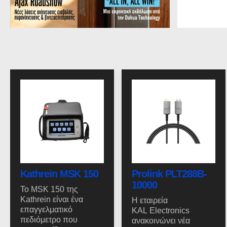
Kathrein MSK 150
Prolink PLT288B-
10000
Το MSK 150 της
Kathrein είναι ένα
Η εταιρεία
επαγγελματικό
KAL Electronics
πεδιόμετρο που
ανακοινώνει νέα