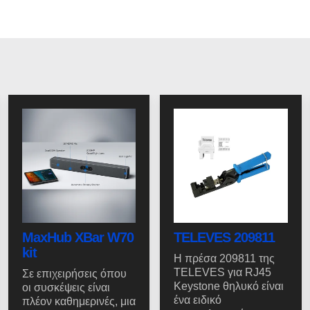
MaxHub XBar W70
TELEVES 209811
kit
Η πρέσα 209811 της
TELEVES για RJ45
Σε επιχειρήσεις όπου
Keystone θηλυκό είναι
οι συσκέψεις είναι
ένα ειδικό
πλέον καθημερινές, μια