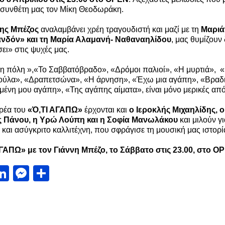
συνθέτη μας τον Μίκη Θεοδωράκη.
νης Μπέζος
αναλαμβάνει χρέη τραγουδιστή και μαζί με τη
Μαριά
νδόν» και τη Μαρία Αλαμανή- Ναθαναηλίδου
, μας θυμίζουν
ει» στις ψυχές μας.
 πόλη »,«Το Σαββατόβραδο», «Δρόμοι παλιοί», «Η μυρτιά», 
ύλα», «Δραπετσώνα», «Η άρνηση», «Έχω μια αγάπη», «Βραδιά
ένη μου αγάπη», «Της αγάπης αίματα», είναι μόνο μερικές από
ρέα του
«Ό,ΤΙ ΑΓΑΠΩ»
έρχονται και
ο Ιεροκλής Μιχαηλίδης,
ς Πάνου, η Υρώ Λούπη και η Σοφία Μανωλάκου
και μιλούν γ
 και ασύγκριτο καλλιτέχνη, που σφράγισε τη μουσική μας ιστορί
ΓΑΠΩ» με τον Γιάννη Μπέζο, το Σάββατο στις 23.00, στο
OP
acebook
LinkedIn
Messenger
Μοιραστείτε