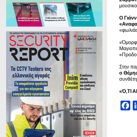
μουσικο
Ο Γιάν
«Αναφα
«φωλιάσ
«Όμορφη
Μαγιοπο
«Προδομ
Στην πα
ο Θέμη
συνθέτη
«Ό,ΤΙ Α
F