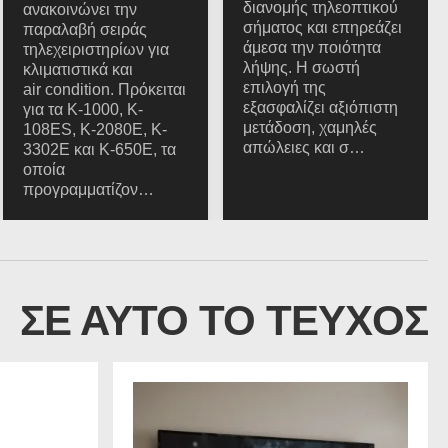
διανομής τηλεοπτικού
ανακοινώνει την
σήματος και επηρεάζει
παραλαβή σειράς
άμεσα την ποιότητα
τηλεχειριστηρίων για
λήψης. Η σωστή
κλιματιστικά και
επιλογή της
air condition. Πρόκειται
εξασφαλίζει αξιόπιστη
για τα K-1000, K-
μετάδοση, χαμηλές
108ES, K-2080E, K-
απώλειες και σ…
3302E και K-650E, τα
οποία
προγραμματίζον…
ΣΕ ΑΥΤΟ ΤΟ ΤΕΥΧΟΣ