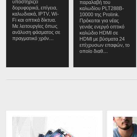
υποστηρίζει
παραλαβή του
δορυφορικά, επίγεια,
καλωδίου PLT288B-
καλωδιακά, IPTV, Wi-
10000 της Prolink.
Fi και οπτικά δίκτυα.
Πρόκειται για νέας
Με λειτουργίες όπως
γενιάς ενεργό οπτικό
ανάλυση φάσματος σε
καλώδιο HDMI σε
πραγματικό χρόν…
HDMI με βύσματα 24
επίχρυσων επαφών, το
οποίο διαθ…