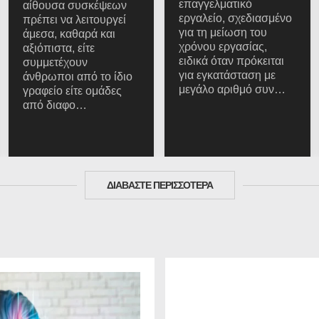
επαγγελματικό
αίθουσα συσκέψεων
εργαλείο, σχεδιασμένο
πρέπει να λειτουργεί
για τη μείωση του
άμεσα, καθαρά και
χρόνου εργασίας,
αξιόπιστα, είτε
ειδικά όταν πρόκειται
συμμετέχουν
για εγκατάσταση με
άνθρωποι από το ίδιο
μεγάλο αριθμό συν…
γραφείο είτε ομάδες
από διαφο…
ΔΙΑΒΑΣΤΕ ΠΕΡΙΣΣΟΤΕΡΑ