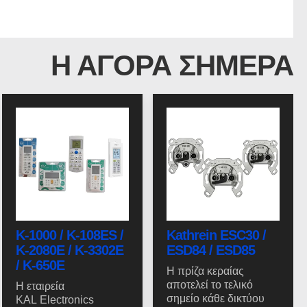
Η ΑΓΟΡΑ ΣΗΜΕΡΑ
K-1000 / K-108ES /
Kathrein ESC30 /
K-2080E / K-3302E
ESD84 / ESD85
/ K-650E
Η πρίζα κεραίας
αποτελεί το τελικό
Η εταιρεία
σημείο κάθε δικτύου
KAL Electronics