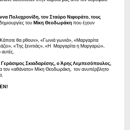
ννα Πολυχρονίδη, τον Σταύρο Νιφοράτο, τους
 δημιουργίες του
Μίκη Θεοδωράκη
που έχουν
«Κάποτε θα ρθουν», «Γωνιά γωνιά», «Μαργαρίτα
ζει», «Της ξενιτιάς», «Η Μαργαρίτα η Μαργαρώ»,
 αυτές.
 ο Γεράσιμος Σκιαδαρέσης, ο Άρης Λεμπεσόπουλος,
ια τον «αθάνατο» Μίκη Θεοδωράκη, τον ανυπέρβλητο
α.
EN
!