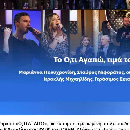
χωριστό
«Ό,ΤΙ ΑΓΑΠΩ»,
μια εκπομπή αφιερωμένη στον σπουδα
ο 8 Απριλίου
στις 23:00 στο
OPEN
. Αξέχαστες μελωδίες που 