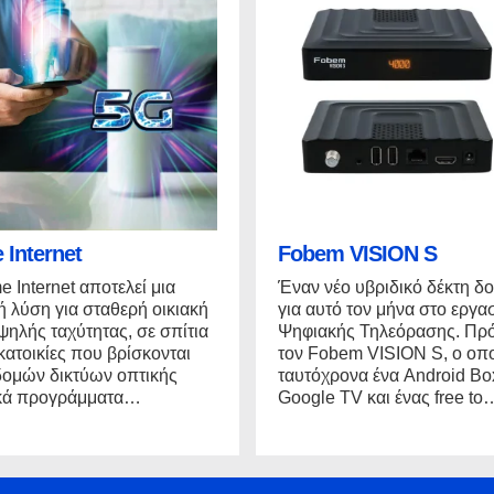
Internet
Fobem VISION S
 Internet αποτελεί μια
Έναν νέο υβριδικό δέκτη δ
ή λύση για σταθερή οικιακή
για αυτό τον μήνα στο εργα
ηλής ταχύτητας, σε σπίτια
Ψηφιακής Τηλεόρασης. Πρόκ
 κατοικίες που βρίσκονται
τον Fobem VISION S, ο οπο
δομών δικτύων οπτικής
ταυτόχρονα ένα Android Bo
τικά προγράμματα…
Google TV και ένας free to