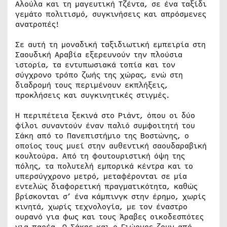
Αλούλα και τη μαγευτική Τζέντα, σε ένα ταξίδι
γεμάτο πολιτισμό, συγκινήσεις και απρόσμενες
ανατροπές!
Σε αυτή τη μοναδική ταξιδιωτική εμπειρία στη
Σαουδική Αραβία εξερευνούν την πλούσια
ιστορία, τα εντυπωσιακά τοπία και τον
σύγχρονο τρόπο ζωής της χώρας, ενώ στη
διαδρομή τους περιμένουν εκπλήξεις,
προκλήσεις και συγκινητικές στιγμές.
Η περιπέτεια ξεκινά στο Ριάντ, όπου οι δύο
φίλοι συναντούν έναν παλιό συμφοιτητή του
Σάκη από το Πανεπιστήμιο της Βοστώνης, ο
οποίος τους μυεί στην αυθεντική σαουδαραβική
κουλτούρα. Από τη φουτουριστική όψη της
πόλης, τα πολυτελή εμπορικά κέντρα και το
υπερσύγχρονο μετρό, μεταφέρονται σε μία
εντελώς διαφορετική πραγματικότητα, καθώς
βρίσκονται σ’ ένα κάμπινγκ στην έρημο, χωρίς
κινητά, χωρίς τεχνολογία, με τον έναστρο
ουρανό για φως και τους Άραβες οικοδεσπότες
για παρέα. Ο Σάκης και ο Γιώργος ζουν από