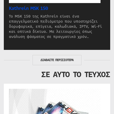
Kathrein MSK 150
Το MSK 150 της Kathrein είναι ένα
επαγγελματικό πεδιόμετρο που υποστηρίζει
δορυφορικά, επίγεια, καλωδιακά, IPTV, Wi-Fi
και οπτικά δίκτυα. Με λειτουργίες όπως
ανάλυση φάσματος σε πραγματικό χρόν…
ΔΙΑΒΑΣΤΕ ΠΕΡΙΣΣΟΤΕΡΑ
ΣΕ ΑΥΤΟ ΤΟ ΤΕΥΧΟΣ