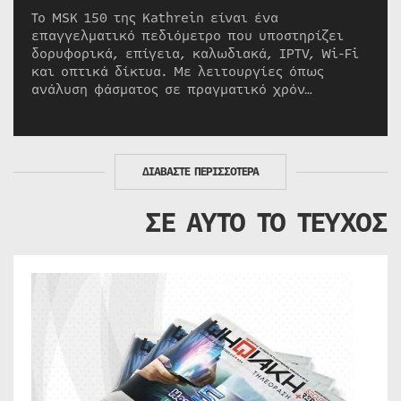
Το MSK 150 της Kathrein είναι ένα
επαγγελματικό πεδιόμετρο που υποστηρίζει
δορυφορικά, επίγεια, καλωδιακά, IPTV, Wi-Fi
και οπτικά δίκτυα. Με λειτουργίες όπως
ανάλυση φάσματος σε πραγματικό χρόν…
ΔΙΑΒΑΣΤΕ ΠΕΡΙΣΣΟΤΕΡΑ
ΣΕ ΑΥΤΟ ΤΟ ΤΕΥΧΟΣ