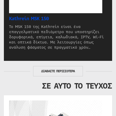
Kathrein MSK 150
Το MSK 150 της Kathrein είναι ένα
επαγγελματικό πεδιόμετρο που υποστηρίζει
δορυφορικά, επίγεια, καλωδιακά, IPTV, Wi-Fi
και οπτικά δίκτυα. Με λειτουργίες όπως
ανάλυση φάσματος σε πραγματικό χρόν…
ΔΙΑΒΑΣΤΕ ΠΕΡΙΣΣΟΤΕΡΑ
ΣΕ ΑΥΤΟ ΤΟ ΤΕΥΧΟΣ