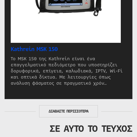
Kathrein MSK 150
Το MSK 150 της Kathrein είναι ένα
επαγγελματικό πεδιόμετρο που υποστηρίζει
δορυφορικά, επίγεια, καλωδιακά, IPTV, Wi-Fi
και οπτικά δίκτυα. Με λειτουργίες όπως
ανάλυση φάσματος σε πραγματικό χρόν…
ΔΙΑΒΑΣΤΕ ΠΕΡΙΣΣΟΤΕΡΑ
ΣΕ ΑΥΤΟ ΤΟ ΤΕΥΧΟΣ