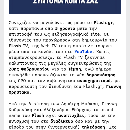
Συνεχίζει να μεγαλώνει ως μέσο το
Flash.gr
,
κάτι παραπάνω από
5 χρόνια
μετά την
επιστροφή του ως ειδησεογραφικό site. Οι
ιθύνοντές του προχώρησαν στη δημιουργία του
Flash TV
, της Web TV του η οποία λειτουργεί
μέσα από το κανάλι του στο
YouTube
. Χωρίς
«τυμπανοκρουσίες», το Flash TV ξεκίνησε
καλύπτοντας τις μεγάλες συγκεντρώσεις της
28ης Φεβρουαρίου
για τα
Τέμπη
, ενώ σήμερα
επανήλθε παρουσιάζοντας τη νέα
δημοσκόπηση
της GPO και τον κυβερνητικό
ανασχηματισμό
, με
παρουσιαστή τον διευθυντή του Flash.gr,
Γιάννη
Χρηστάκο
.
Υπό την διοίκηση των Δημήτρη Μπάκου, Γιάννη
Καϋμενάκη και Αλέξανδρου Εξάρχου, το brand
name του
Flash
έχει
αναπτυχθεί
, τόσο με την
ενίσχυσή του στο
διαδίκτυο
όσο και με την
είσοδό του στην (ιντερνετική)
τηλεόραση
. Στο