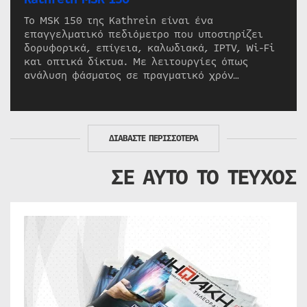
Το MSK 150 της Kathrein είναι ένα
επαγγελματικό πεδιόμετρο που υποστηρίζει
δορυφορικά, επίγεια, καλωδιακά, IPTV, Wi-Fi
και οπτικά δίκτυα. Με λειτουργίες όπως
ανάλυση φάσματος σε πραγματικό χρόν…
ΔΙΑΒΑΣΤΕ ΠΕΡΙΣΣΟΤΕΡΑ
ΣΕ ΑΥΤΟ ΤΟ ΤΕΥΧΟΣ