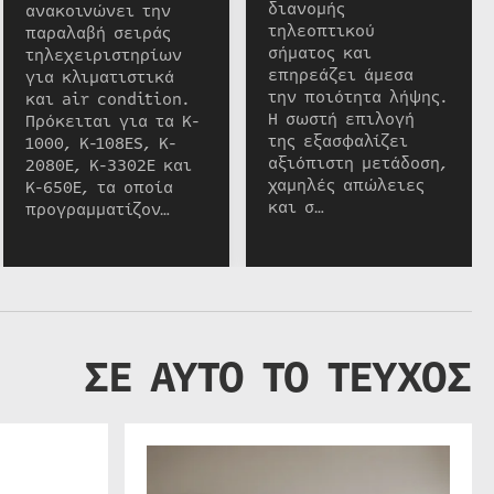
διανομής
ανακοινώνει την
τηλεοπτικού
παραλαβή σειράς
σήματος και
τηλεχειριστηρίων
επηρεάζει άμεσα
για κλιματιστικά
την ποιότητα λήψης.
και air condition.
Η σωστή επιλογή
Πρόκειται για τα K-
της εξασφαλίζει
1000, K-108ES, K-
αξιόπιστη μετάδοση,
2080E, K-3302E και
χαμηλές απώλειες
K-650E, τα οποία
και σ…
προγραμματίζον…
ΣΕ ΑΥΤΟ ΤΟ ΤΕΥΧΟΣ