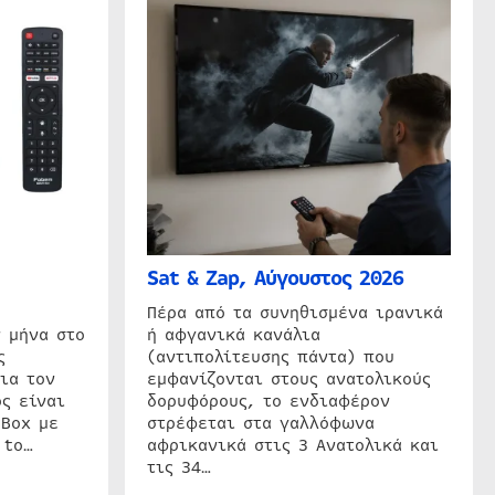
Sat & Zap, Αύγουστος 2026
η
Πέρα από τα συνηθισμένα ιρανικά
 μήνα στο
ή αφγανικά κανάλια
ς
(αντιπολίτευσης πάντα) που
ια τον
εμφανίζονται στους ανατολικούς
ς είναι
δορυφόρους, το ενδιαφέρον
 Box με
στρέφεται στα γαλλόφωνα
 to…
αφρικανικά στις 3 Ανατολικά και
τις 34…