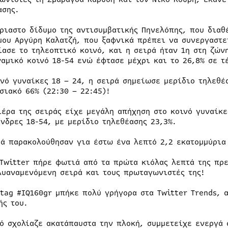
ασης.
ίριαστο δίδυμο της αντισυμβατικής Πηνελόπης, που διαθ
μου Αργύρη Καλατζή, που ξαφνικά πρέπει να συνεργαστεί
ίασε το τηλεοπτικό κοινό, και η σειρά ήταν 1η στη ζών
ναμικό κοινό 18-54 ενώ έφτασε μέχρι και το 26,8% σε τέ
ινό γυναίκες 18 – 24, η σειρά σημείωσε μερίδιο τηλεθέ
σιακό 66% (22:30 – 22:45)!
ιέρα της σειράς είχε μεγάλη απήχηση στο κοινό γυναίκε
άνδρες 18-54, με μερίδιο τηλεθέασης 23,3%.
ρά παρακολούθησαν για έστω ένα λεπτό 2,2 εκατομμύρια 
 Twitter πήρε φωτιά από τα πρώτα κιόλας λεπτά της πρε
λυαναμενόμενη σειρά και τους πρωταγωνιστές της!
htag #IQ160gr μπήκε πολύ γρήγορα στα Twitter Trends, 
ής του.
νό σχολίαζε ακατάπαυστα την πλοκή, συμμετείχε ενεργά 