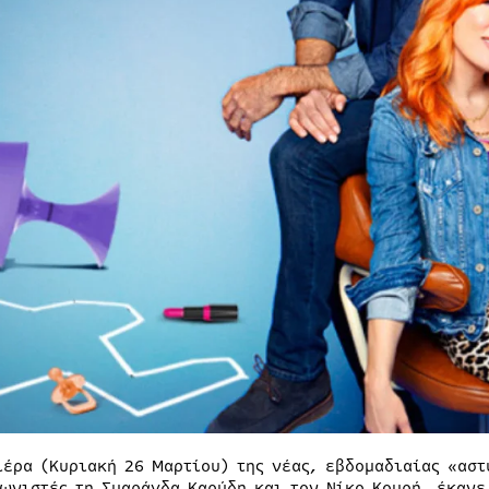
ιέρα (Κυριακή 26 Μαρτίου) της νέας, εβδομαδιαίας «αστ
ωνιστές τη Σμαράγδα Καρύδη και τον Νίκο Κουρή, έκανε