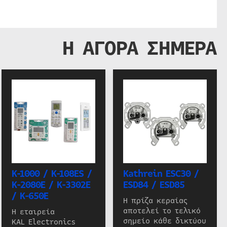
Η ΑΓΟΡΑ ΣΗΜΕΡΑ
K-1000 / K-108ES /
Kathrein ESC30 /
K-2080E / K-3302E
ESD84 / ESD85
/ K-650E
Η πρίζα κεραίας
αποτελεί το τελικό
Η εταιρεία
σημείο κάθε δικτύου
KAL Electronics