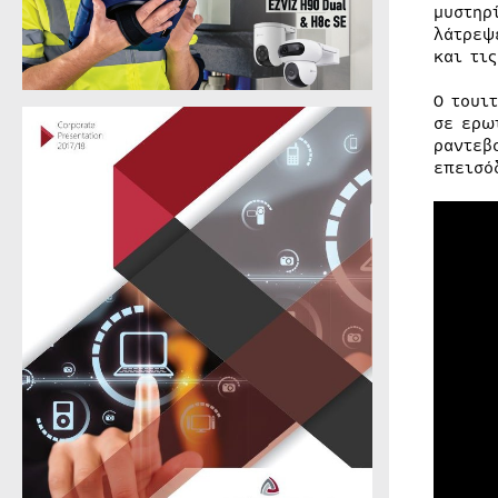
μυστηρ
λάτρεψ
και τις
Ο τουι
σε ερω
ραντεβ
επεισό