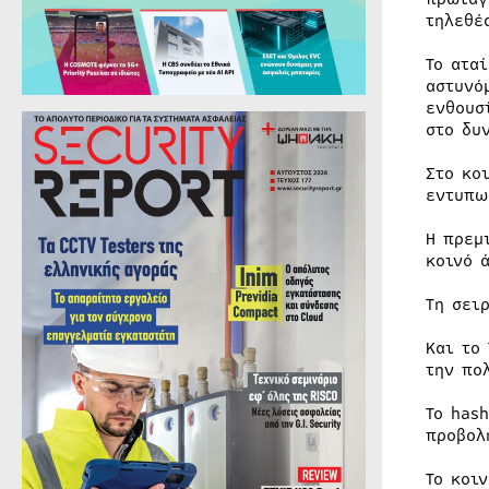
τηλεθέ
Το ατα
αστυνό
ενθουσ
στο δυ
Στο κο
εντυπω
Η πρεμ
κοινό 
Τη σει
Και το
την πο
Το has
προβολ
Το κοι