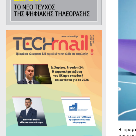
Η πρεμ
πρωταγ