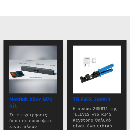
MaxHub XBar W70
TELEVES 209811
kit
Η πρέσα 209811 της
TELEVES για RJ45
Σε επιχειρήσεις
Keystone θηλυκό
όπου οι συσκέψεις
είναι ένα ειδικό
είναι πλέον