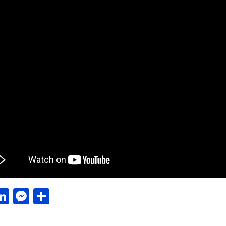
acebook
LinkedIn
Messenger
Μοιραστείτε