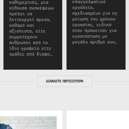
επαγγελματικό
καθημερινές, μια
εργαλείο,
αίθουσα συσκέψεων
σχεδιασμένο για τη
πρέπει να
μείωση του χρόνου
λειτουργεί άμεσα,
εργασίας, ειδικά
καθαρά και
όταν πρόκειται για
αξιόπιστα, είτε
εγκατάσταση με
συμμετέχουν
μεγάλο αριθμό συν…
άνθρωποι από το
ίδιο γραφείο είτε
ομάδες από διαφο…
ΔΙΑΒΑΣΤΕ ΠΕΡΙΣΣΟΤΕΡΑ