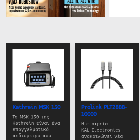
Kathrein MSK 150
Prolink PLT288B-
10000
Το MSK 150 της
Kathrein είναι ένα
Η εταιρεία
επαγγελματικό
KAL Electronics
πεδιόμετρο που
ανακοινώνει νέα