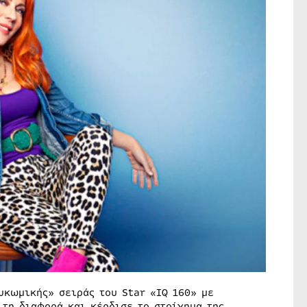
υκωμικής» σειράς του Star «IQ 160» με
 τη διαφορά και κέρδισε το στοίχημα της