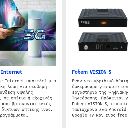
Internet
Fobem VISION S
e Internet αποτελεί μια
Έναν νέο υβριδικό δέκτ
κή λύση για σταθερή
δοκιμάσαμε για αυτό τον
σύνδεση υψηλής
εργαστήριο της Ψηφιακή
, σε σπίτια ή εξοχικές
Τηλεόρασης. Πρόκειται γ
 που βρίσκονται εκτός
Fobem VISION S, ο οποίο
 δικτύων οπτικής ίνας.
ταυτόχρονα ένα Android
προγράμματα…
Google TV και ένας free