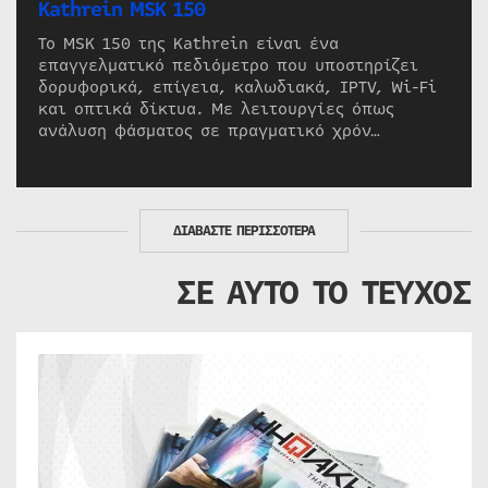
Kathrein MSK 150
Το MSK 150 της Kathrein είναι ένα
επαγγελματικό πεδιόμετρο που υποστηρίζει
δορυφορικά, επίγεια, καλωδιακά, IPTV, Wi-Fi
και οπτικά δίκτυα. Με λειτουργίες όπως
ανάλυση φάσματος σε πραγματικό χρόν…
ΔΙΑΒΑΣΤΕ ΠΕΡΙΣΣΟΤΕΡΑ
ΣΕ ΑΥΤΟ ΤΟ ΤΕΥΧΟΣ