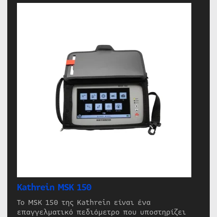
Kathrein MSK 150
Το MSK 150 της Kathrein είναι ένα
επαγγελματικό πεδιόμετρο που υποστηρίζει