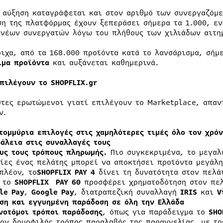
 αύξηση καταγράφεται και στον αριθμό των συνεργαζόμ
ση της πλατφόρμας έχουν ξεπεράσει σήμερα τα 1.000, ε
 νέων συνεργατών λόγω του πλήθους των χιλιάδων αιτη
οιχα, από τα 168.000 προϊόντα κατά το λανσάρισμα, σήμ
ιμα προϊόντα
και αυξάνεται καθημερινά.
επιλέγουν το
SHOPFLIX
.
gr
στες ερωτώμενοι γιατί επιλέγουν το Marketplace, απαντ
ν.
τομμύρια επιλογές στις χαμηλότερες τιμές όλο τον χρό
άλεια στις συναλλαγές τους
υς τους τρόπους πληρωμής.
Πιο συγκεκριμένα, το μεγαλ
ίες ένας πελάτης μπορεί να αποκτήσει προϊόντα μεγάλ
πλέον, το
SHOPFLIX
PAY
4
δίνει τη δυνατότητα στον πελά
ι το
SHOPFLIX
PAY
60
προσφέρει χρηματοδότηση στον πελ
le
Pay
,
Google
Pay
, διατραπεζική συναλλαγή
IRIS
και
V
ση και εγγυημένη παράδοση σε όλη την Ελλάδα
νοτόμοι τρόποι παράδοσης
, όπως για παράδειγμα το
SHO
ον δημοφιλής τρόπος παραλαβής της παραγγελίας, με το