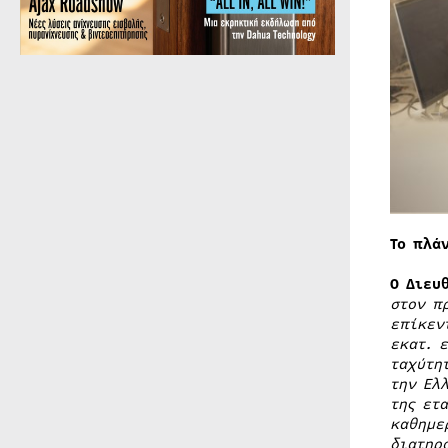
Το πλά
Ο Διευ
στον π
επίκεν
εκατ. 
ταχύτη
την Ελ
της ετ
καθημε
διατηρ