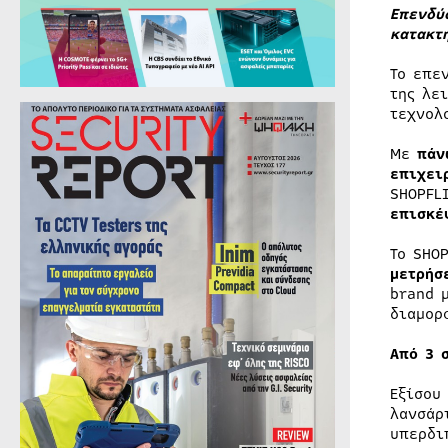
Επενδύ
κατακτ
Το επε
της λε
τεχνολ
Με
πάν
επιχει
SHOPFL
επισκέ
Το SHO
μετρήσ
brand 
διαμορ
Από 3 
Εξίσου
λανσάρ
υπερδι