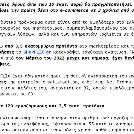
σεις ύψους άνω των 10 εκατ. ευρώ θα πραγματοποιήσει 
ήσει την πρώτη θέση στο e-commerce σε 3 χρόνια από σ
νδυτικό πρόγραμμα αυτό είναι από τα υψηλότερα στο ελ
ιτουργίας του marketplace, συμπεριλαμβανομένου του α
ογικών λύσεων, αλλά και των υπηρεσιών logistics με έ
ω από 3,5 εκατομμύρια προϊόντα
στο marketplace και 
ρήσεις
το
SHOPFLIX.gr
καταγράφει ταχύτατη ανάπτυξη. Ή
IX από
τον Μάρτιο του 2022 μέχρι και σήμερα, έχει δεχ
ψεις.
PFLIX έχει ήδη κατακτήσει τη θετική ανταπόκριση του 
εις
της εταιρείας e-satisfaction, o δείκτης Νet Ρromοt
με τους πελάτες του, ανέρχεται σε 82, σαφώς υψηλότερο
φώνεται σε 69.
σε 120 εργαζόμενους και 3,5 εκατ. προϊόντα
 εντυπωσιακή είναι η αύξηση στον αριθμό των εργαζομέν
ισμα της πλατφόρμας, έφτασαν στους 55 κατά το λανσάρι
πλασιαστούν μέσα σε έναν μόλις χρόνο, καθώς σήμερα α