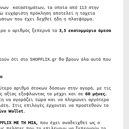
ενων καταστημάτων, τα οποία από 113 στην
νώ ευχάριστη πρόκληση αποτελεί η ταχεία
μάτων που έχει δεχθεί ήδη η πλατφόρμα.
ερα ο αριθμός ξεπερνά τα
3,5 εκατομμύρια άμεσα
ούν ότι στο SHOPFLIX.gr θα βρουν όλα αυτά που
νο
ύτερο αριθμό άτοκων δόσεων στην αγορά, με τις
ης αξίας εξοφλώντας τα μέχρι και σε
60 μήνες.
τη να αγοράζει τώρα και να πληρώνει αργότερα
άτη. Στις επιλογές έρχονται να προστεθούν τα
iva
Wallet
.
PFLIX ΜΕ ΤΗ ΜΙΑ,
που έχει αναδειχθεί ως ο
υς πελάτες που το επιλέγουν να ξεπερνούν το