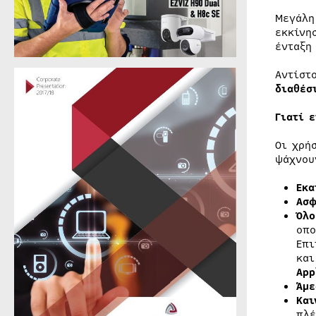
Μεγάλη
εκκίνη
ένταξη
Αντίστ
διαθέσ
Γιατί 
Οι χρή
ψάχνου
Εκα
Ασφ
Όλο
οπο
Επι
κα
App
Άμε
Και
πλέ