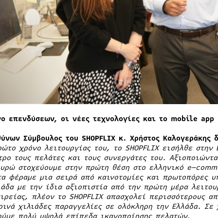
νο επενδύσεων, οι νέες τεχνολογίες και το
mobile
app
θύνων Σύμβουλος του
SHOPFLIX
κ. Χρήστος Καλογεράκης 
ρώτο χρόνο λειτουργίας του, το
SHOPFLIX
εισήλθε στην 
τρο τους πελάτες και τους συνεργάτες του. Αξιοποιώντα
ευρώ στοχεύουμε στην πρώτη θέση στο ελληνικό
e
–
comm
τα φέραμε μια σειρά από καινοτομίες και πρωτοπόρες υ
λάδα με την ίδια αξιοπιστία από την πρώτη μέρα λειτου
αιρείας, πλέον το
SHOPFLIX
απασχολεί περισσότερους απ
ρινά χιλιάδες παραγγελίες σε ολόκληρη την Ελλάδα. Σε
ούμε πολύ υψηλά επίπεδα ικανοποίησης πελατών.