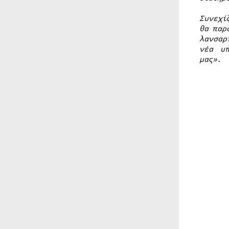
Συνεχί
θα παρ
λανσαρ
νέα υ
μας».