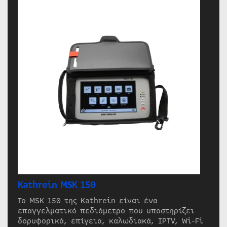
Kathrein MSK 150
Το MSK 150 της Kathrein είναι ένα
επαγγελματικό πεδιόμετρο που υποστηρίζει
δορυφορικά, επίγεια, καλωδιακά, IPTV, Wi-Fi