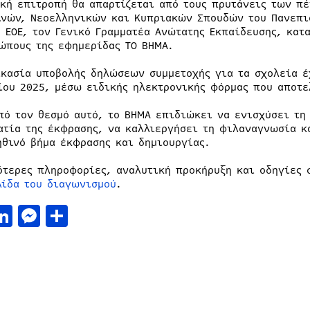
ική επιτροπή θα απαρτίζεται από τους πρυτάνεις των π
ινών, Νεοελληνικών και Κυπριακών Σπουδών του Πανεπισ
υ ΕΟΕ, τον Γενικό Γραμματέα Ανώτατης Εκπαίδευσης, κατ
ώπους της εφημερίδας ΤΟ ΒΗΜΑ.
ικασία υποβολής δηλώσεων συμμετοχής για τα σχολεία έ
ίου 2025, μέσω ειδικής ηλεκτρονικής φόρμας που αποτε
πό τον θεσμό αυτό, το ΒΗΜΑ επιδιώκει να ενισχύσει τη
ατία της έκφρασης, να καλλιεργήσει τη φιλαναγνωσία κα
ηθινό βήμα έκφρασης και δημιουργίας.
ότερες πληροφορίες, αναλυτική προκήρυξη και οδηγίες
λίδα του διαγωνισμού
.
acebook
LinkedIn
Messenger
Μοιραστείτε