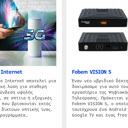
Internet
Fobem VISION S
e Internet αποτελεί μια
Έναν νέο υβριδικό δέκτ
κή λύση για σταθερή
δοκιμάσαμε για αυτό τον
σύνδεση υψηλής
εργαστήριο της Ψηφιακή
, σε σπίτια ή εξοχικές
Τηλεόρασης. Πρόκειται γ
 που βρίσκονται εκτός
Fobem VISION S, ο οποίο
 δικτύων οπτικής ίνας.
ταυτόχρονα ένα Android
προγράμματα…
Google TV και ένας free