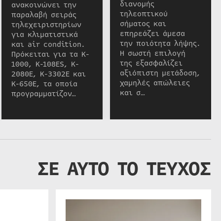
διανομής
ανακοινώνει την
τηλεοπτικού
παραλαβή σειράς
σήματος και
τηλεχειριστηρίων
επηρεάζει άμεσα
για κλιματιστικά
την ποιότητα λήψης.
και air condition.
Η σωστή επιλογή
Πρόκειται για τα K-
της εξασφαλίζει
1000, K-108ES, K-
αξιόπιστη μετάδοση,
2080E, K-3302E και
χαμηλές απώλειες
K-650E, τα οποία
και σ…
προγραμματίζον…
ΣΕ ΑΥΤΟ ΤΟ ΤΕΥΧΟΣ