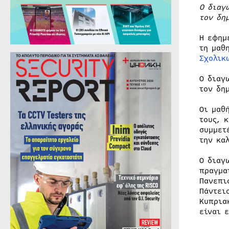
Ο διαγ
τον δη
Η εφημ
τη μαθ
Σχολικ
Ο διαγ
τον δη
Οι μαθ
τους, 
συμμετ
την κα
Ο διαγ
πραγμα
Πανεπι
Πάντει
Κυπρια
είναι 