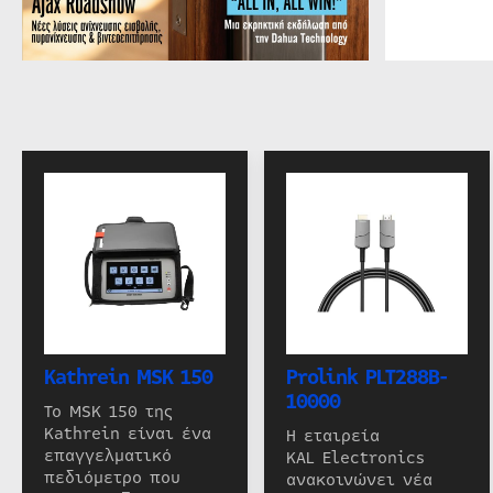
Kathrein MSK 150
Prolink PLT288B-
10000
Το MSK 150 της
Kathrein είναι ένα
Η εταιρεία
επαγγελματικό
KAL Electronics
πεδιόμετρο που
ανακοινώνει νέα