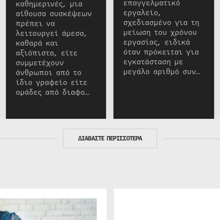
επαγγελματικό
καθημερινές, μια
εργαλείο,
αίθουσα συσκέψεων
σχεδιασμένο για τη
πρέπει να
μείωση του χρόνου
λειτουργεί άμεσα,
εργασίας, ειδικά
καθαρά και
όταν πρόκειται για
αξιόπιστα, είτε
εγκατάσταση με
συμμετέχουν
μεγάλο αριθμό συν…
άνθρωποι από το
ίδιο γραφείο είτε
ομάδες από διαφο…
ΔΙΑΒΑΣΤΕ ΠΕΡΙΣΣΟΤΕΡΑ