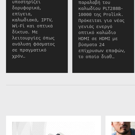
υποστηρίζει
παραλαβή του
δορυφορικά,
καλωδίου PLT288B-
επίγεια,
10000 της Prolink.
καλωδιακά, IPTV,
Πρόκειται για νέας
Wi-Fi και οπτικά
γενιάς ενεργό
δίκτυα. Με
οπτικό καλώδιο
λειτουργίες όπως
HDMI σε HDMI με
ανάλυση φάσματος
βύσματα 24
σε πραγματικό
επίχρυσων επαφών,
χρόν…
το οποίο διαθ…