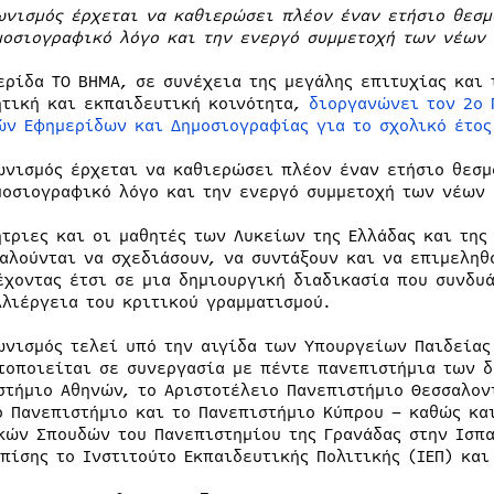
ωνισμός έρχεται να καθιερώσει πλέον έναν ετήσιο θεσμ
μοσιογραφικό λόγο και την ενεργό συμμετοχή των νέων 
ερίδα ΤΟ ΒΗΜΑ, σε συνέχεια της μεγάλης επιτυχίας και 
ητική και εκπαιδευτική κοινότητα,
διοργανώνει τον 2ο 
ών Εφημερίδων και Δημοσιογραφίας για το σχολικό έτος
ωνισμός έρχεται να καθιερώσει πλέον έναν ετήσιο θεσμ
μοσιογραφικό λόγο και την ενεργό συμμετοχή των νέων 
ήτριες και οι μαθητές των Λυκείων της Ελλάδας και τη
καλούνται να σχεδιάσουν, να συντάξουν και να επιμεληθ
έχοντας έτσι σε μια δημιουργική διαδικασία που συνδυά
λλιέργεια του κριτικού γραμματισμού.
ωνισμός τελεί υπό την αιγίδα των Υπουργείων Παιδείας 
τοποιείται σε συνεργασία με πέντε πανεπιστήμια των δ
στήμιο Αθηνών, το Αριστοτέλειο Πανεπιστήμιο Θεσσαλον
ο Πανεπιστήμιο και το Πανεπιστήμιο Κύπρου – καθώς κα
κών Σπουδών του Πανεπιστημίου της Γρανάδας στην Ισπα
επίσης το Ινστιτούτο Εκπαιδευτικής Πολιτικής (ΙΕΠ) και