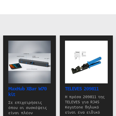
MaxHub XBar W70
TELEVES 209811
kit
Η πρέσα 209811 της
TELEVES για RJ45
Σε επιχειρήσεις
Keystone θηλυκό
όπου οι συσκέψεις
είναι ένα ειδικό
είναι πλέον