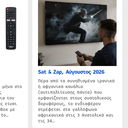
Sat & Zap, Αύγουστος 2026
η
Πέρα από τα συνηθισμένα ιρανικά
 μήνα στο
ή αφγανικά κανάλια
ς
(αντιπολίτευσης πάντα) που
ια τον
εμφανίζονται στους ανατολικούς
ς είναι
δορυφόρους, το ενδιαφέρον
 Box με
στρέφεται στα γαλλόφωνα
 to…
αφρικανικά στις 3 Ανατολικά και
τις 34…