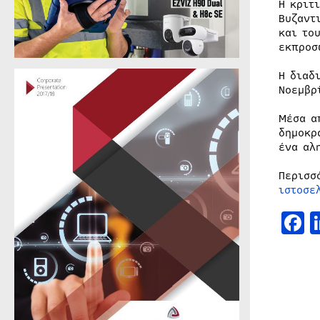
Η κριτ
Βυζαντ
και το
εκπροσ
Η διαδ
Νοεμβρ
Μέσα α
δημοκρ
ένα αλ
Περισσ
ιστοσε
F