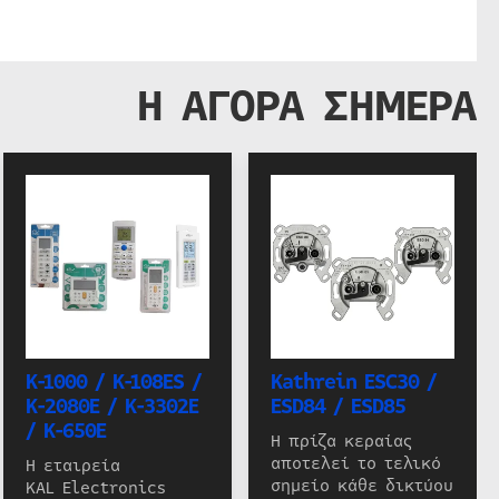
Η ΑΓΟΡΑ ΣΗΜΕΡΑ
K-1000 / K-108ES /
Kathrein ESC30 /
K-2080E / K-3302E
ESD84 / ESD85
/ K-650E
Η πρίζα κεραίας
αποτελεί το τελικό
Η εταιρεία
σημείο κάθε δικτύου
KAL Electronics