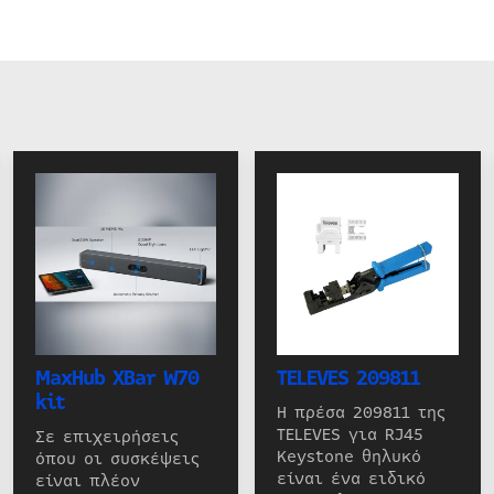
MaxHub XBar W70
TELEVES 209811
kit
Η πρέσα 209811 της
TELEVES για RJ45
Σε επιχειρήσεις
Keystone θηλυκό
όπου οι συσκέψεις
είναι ένα ειδικό
είναι πλέον