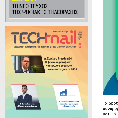
Το Spo
συνδρο
και το