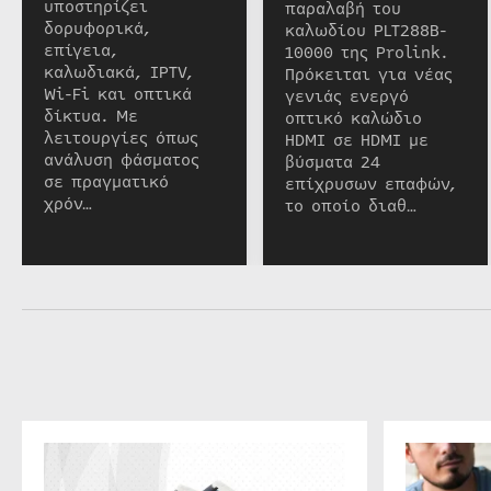
υποστηρίζει
παραλαβή του
δορυφορικά,
καλωδίου PLT288B-
επίγεια,
10000 της Prolink.
καλωδιακά, IPTV,
Πρόκειται για νέας
Wi-Fi και οπτικά
γενιάς ενεργό
δίκτυα. Με
οπτικό καλώδιο
λειτουργίες όπως
HDMI σε HDMI με
ανάλυση φάσματος
βύσματα 24
σε πραγματικό
επίχρυσων επαφών,
χρόν…
το οποίο διαθ…