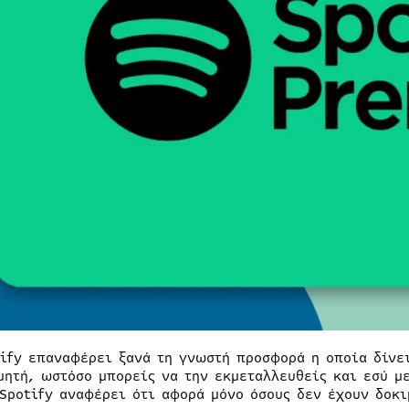
tify επαναφέρει ξανά τη γνωστή προσφορά η οποία δίνε
μητή, ωστόσο μπορείς να την εκμεταλλευθείς και εσύ με
 Spotify αναφέρει ότι αφορά μόνο όσους δεν έχουν δοκ