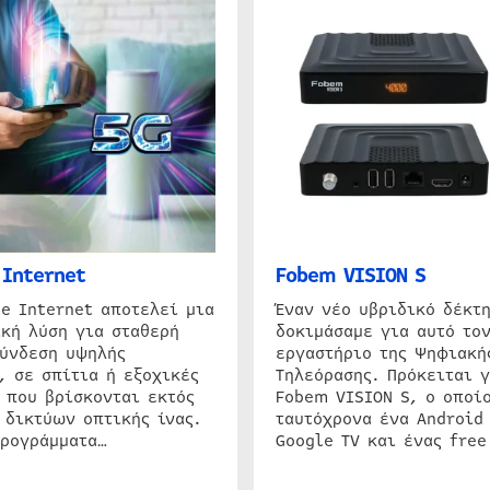
Internet
Fobem VISION S
e Internet αποτελεί μια
Έναν νέο υβριδικό δέκτ
κή λύση για σταθερή
δοκιμάσαμε για αυτό τον
σύνδεση υψηλής
εργαστήριο της Ψηφιακή
, σε σπίτια ή εξοχικές
Τηλεόρασης. Πρόκειται γ
 που βρίσκονται εκτός
Fobem VISION S, ο οποίο
 δικτύων οπτικής ίνας.
ταυτόχρονα ένα Android
προγράμματα…
Google TV και ένας free