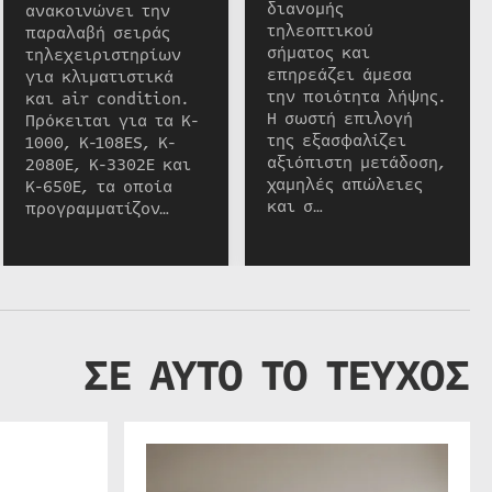
διανομής
ανακοινώνει την
τηλεοπτικού
παραλαβή σειράς
σήματος και
τηλεχειριστηρίων
επηρεάζει άμεσα
για κλιματιστικά
την ποιότητα λήψης.
και air condition.
Η σωστή επιλογή
Πρόκειται για τα K-
της εξασφαλίζει
1000, K-108ES, K-
αξιόπιστη μετάδοση,
2080E, K-3302E και
χαμηλές απώλειες
K-650E, τα οποία
και σ…
προγραμματίζον…
ΣΕ ΑΥΤΟ ΤΟ ΤΕΥΧΟΣ