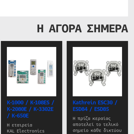
Η ΑΓΟΡΑ ΣΗΜΕΡΑ
K-1000 / K-108ES /
Kathrein ESC30 /
K-2080E / K-3302E
ESD84 / ESD85
/ K-650E
Η πρίζα κεραίας
αποτελεί το τελικό
Η εταιρεία
σημείο κάθε δικτύου
KAL Electronics