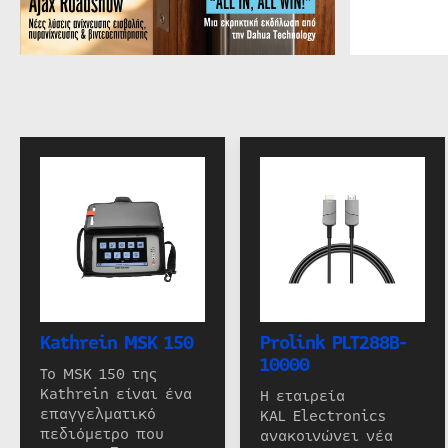
Kathrein MSK 150
Prolink PLT288B-
10000
Το MSK 150 της
Kathrein είναι ένα
Η εταιρεία
επαγγελματικό
KAL Electronics
πεδιόμετρο που
ανακοινώνει νέα