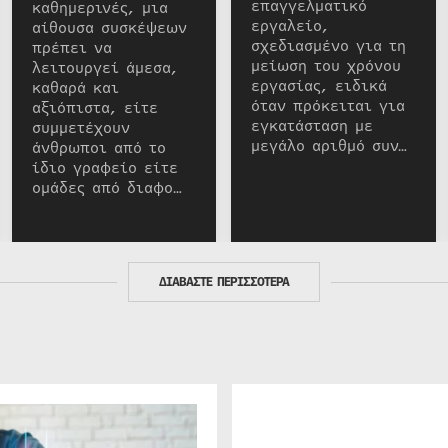
επαγγελματικό
καθημερινές, μια
εργαλείο,
αίθουσα συσκέψεων
σχεδιασμένο για τη
πρέπει να
μείωση του χρόνου
λειτουργεί άμεσα,
εργασίας, ειδικά
καθαρά και
όταν πρόκειται για
αξιόπιστα, είτε
εγκατάσταση με
συμμετέχουν
μεγάλο αριθμό συν…
άνθρωποι από το
ίδιο γραφείο είτε
ομάδες από διαφο…
ΔΙΑΒΑΣΤΕ ΠΕΡΙΣΣΟΤΕΡΑ