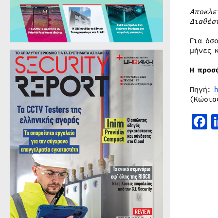
Αποκλε
Διαθέσ
Για όσ
μήνες 
Η προσ
Πηγή:
(Κώστα
F