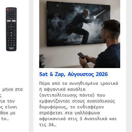
Sat & Zap, Αύγουστος 2026
η
Πέρα από τα συνηθισμένα ιρανικά
 μήνα στο
ή αφγανικά κανάλια
ς
(αντιπολίτευσης πάντα) που
ια τον
εμφανίζονται στους ανατολικούς
ς είναι
δορυφόρους, το ενδιαφέρον
 Box με
στρέφεται στα γαλλόφωνα
 to…
αφρικανικά στις 3 Ανατολικά και
τις 34…