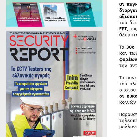
Οι παγ
διοργα
αξιοπο
του δι
ΕΡΤ
, ω
Ολυμπι
Το
38ο 
και τω
φορέων
την αν
Το συν
του πλ
οποίου
οι ευκ
κοινών
Παρουσ
τηλεοπ
μελλον