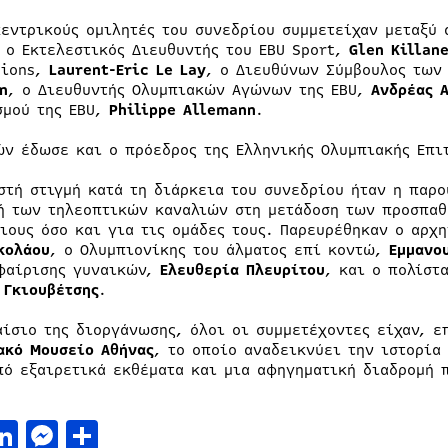
κεντρικούς ομιλητές του συνεδρίου συμμετείχαν μεταξύ
, ο Εκτελεστικός Διευθυντής του EBU Sport,
Glen Killan
sions,
Laurent-Eric Le Lay
, ο Διευθύνων Σύμβουλος τω
n
, ο Διευθυντής Ολυμπιακών Αγώνων της EBU,
Ανδρέας 
σμού της EBU,
Philippe Allemann
.
ών έδωσε και ο πρόεδρος της Ελληνικής Ολυμπιακής Επ
στή στιγμή κατά τη διάρκεια του συνεδρίου ήταν η παρ
ή των τηλεοπτικών καναλιών στη μετάδοση των προσπαθε
διους όσο και για τις ομάδες τους. Παρευρέθηκαν ο αρχ
κολάου
, ο Ολυμπιονίκης του άλματος επί κοντώ,
Εμμανο
φαίρισης γυναικών,
Ελευθερία Πλευρίτου
, και ο πολίστ
 Γκιουβέτσης
.
αίσιο της διοργάνωσης, όλοι οι συμμετέχοντες είχαν, ε
ακό Μουσείο Αθήνας
, το οποίο αναδεικνύει την ιστορί
πό εξαιρετικά εκθέματα και μια αφηγηματική διαδρομή 
acebook
LinkedIn
Messenger
Μοιραστείτε