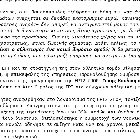
γοντας, ο κ. Παπαδόπουλος εξέφρασε τη θέση ότι
«σε έν
μάτων ανέρχεται σε δεκάδες εκατομμύρια ευρώ, κανένας
ρότερες αγορές– δεν μπορεί να ανταγωνιστεί μόνος του.
στική. Η δυνατότητα κεντρικής διαπραγμάτευσης με διεθ
λιση της πρόσβασης. Για τις μικρότερες χώρες και τα δ
προαιρετική, είναι ζωτικής σημασίας. Διότι τελικά, το
ίνει ο αθλητισμός ένα κοινό δημόσιο αγαθό; Ή θα μετατ
μια πρόκληση που μόνο μαζί μπορούμε να αντιμετωπίσου
ν ΕΡΤ και τη στρατηγική της στον αθλητικό τομέα μίλησ
υ
, η επικεφαλής της Υπηρεσίας Παρακολούθησης Συμβάσ
συντονιστής προγράμματος της ΕΡΤ2 ΣΠΟΡ,
Τάκης Κουλουμ
«Game on Air: Ο ρόλος της ΕΡΤ στα σύγχρονα αθλητικά μ
λητές αναφέρθηκαν στο λανσάρισμα της ΕΡΤ2 ΣΠΟΡ, τονίζο
 αθλήματα. Υπογράμμισαν ότι, με αυτή τη στρατηγική απ
αύξηση της τηλεθέασης άνω του 35%, καθώς και άνοδος ά
ο ίδιο διάστημα, διπλασιάστηκε η συμμετοχή των νεανικ
κό κανάλι οδήγησε σε αύξηση κατά 60% του χρόνου μετα
ικότερο, ωστόσο, στοιχείο, σύμφωνα με τους ομιλητές, 
 του πληθυσμού.