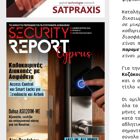
Καταλή
δικαιω
σε μικ
καθορι
διασφά
είναι 
παραμε
είναι 
Για τη
Κοζάκο
και ο 
τίτλο 
Οι ομι
όλα τα
μήνες 
κατά τ
αθλητι
σημαντ
σύνολο