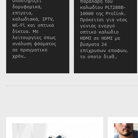
υποστηρίζει
παραλαβή του
δορυφορικά,
καλωδίου PLT288B-
επίγεια,
10000 της Prolink.
καλωδιακά, IPTV,
Πρόκειται για νέας
Wi-Fi και οπτικά
γενιάς ενεργό
δίκτυα. Με
οπτικό καλώδιο
λειτουργίες όπως
HDMI σε HDMI με
ανάλυση φάσματος
βύσματα 24
σε πραγματικό
επίχρυσων επαφών,
χρόν…
το οποίο διαθ…