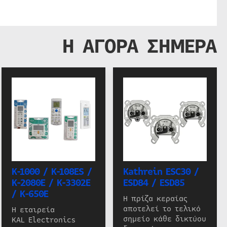
Η ΑΓΟΡΑ ΣΗΜΕΡΑ
K-1000 / K-108ES /
Kathrein ESC30 /
K-2080E / K-3302E
ESD84 / ESD85
/ K-650E
Η πρίζα κεραίας
αποτελεί το τελικό
Η εταιρεία
σημείο κάθε δικτύου
KAL Electronics