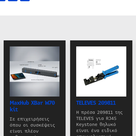
MaxHub XBar W70
TELEVES 209811
kit
Η πρέσα 209811 της
TELEVES για RJ45
Σε επιχειρήσεις
Keystone θηλυκό
όπου οι συσκέψεις
είναι ένα ειδικό
είναι πλέον