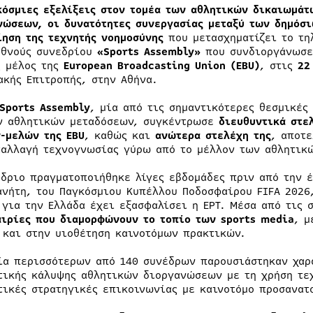
κόσμιες εξελίξεις στον τομέα των αθλητικών δικαιωμάτ
νώσεων, οι δυνατότητες συνεργασίας μεταξύ των δημόσ
ίηση της τεχνητής νοημοσύνης
που μετασχηματίζει το τη
εθνούς συνεδρίου
«Sports Assembly»
που συνδιοργάνωσε 
ς μέλος της
European Broadcasting Union (EBU)
, στις
2
ακής Επιτροπής, στην Αθήνα.
Sports Assembly
, μία από τις σημαντικότερες θεσμικές
ν αθλητικών μεταδόσεων, συγκέντρωσε
διευθυντικά στε
-μελών της EBU
, καθώς και
ανώτερα στελέχη της
, αποτ
ταλλαγή τεχνογνωσίας γύρω από το μέλλον των αθλητικ
έδριο πραγματοποιήθηκε λίγες εβδομάδες πριν από την 
ανήτη, του Παγκόσμιου Κυπέλλου Ποδοσφαίρου FIFA 2026
 για την Ελλάδα έχει εξασφαλίσει η ΕΡΤ. Μέσα από τις 
αιρίες που διαμορφώνουν το τοπίο των sports media
, μ
 και στην υιοθέτηση καινοτόμων πρακτικών.
ία περισσότερων από 140 συνέδρων παρουσιάστηκαν χαρ
τικής κάλυψης αθλητικών διοργανώσεων με τη χρήση τε
τικές στρατηγικές επικοινωνίας με καινοτόμο προσανατ