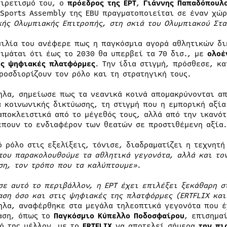
αιρετισμό του, ο
πρόεδρος της ΕΡΤ
,
Γιάννης Παπαδόπουλ
 Sports Assembly της EBU πραγματοποιείται σε έναν χώ
κής Ολυμπιακής Επιτροπής, στη σκιά του Ολυμπιακού Στ
μιλία του ανέφερε πως η παγκόσμια αγορά αθλητικών δι
τιμάται ότι έως το 2030 θα υπερβεί τα 70 δισ., με
ολοέ
ις ψηφιακές πλατφόρμες
. Την ίδια στιγμή, πρόσθεσε, κ
ροσδιορίζουν τον ρόλο και τη στρατηγική τους.
ηλα, σημείωσε πως τα νεανικά κοινά απομακρύνονται απ
α κοινωνικής δικτύωσης, τη στιγμή που η εμπορική αξί
αποκλειστικά από το μέγεθός τους, αλλά από την ικανό
έπουν το ενδιαφέρον των θεατών σε προστιθέμενη αξία.
ό ρόλο στις εξελίξεις, τόνισε, διαδραματίζει η τεχνητ
που παρακολουθούμε τα αθλητικά γεγονότα, αλλά και το
ση, τον τρόπο που τα καλύπτουμε»
.
σε αυτό το περιβάλλον, η ΕΡΤ έχει επιλέξει ξεκάθαρη σ
αση όσο και στις ψηφιακές της πλατφόρμες (ERTFLIX και
ηλα, αναφέρθηκε στα μεγάλα τηλεοπτικά γεγονότα που έ
αση, όπως το
Παγκόσμιο Κύπελλο Ποδοσφαίρου
, επισημα
ό της μέλλον, με το
ERTFLIX
να αποτελεί σήμερα
την πι