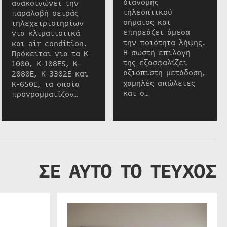
διανομής
ανακοινώνει την
τηλεοπτικού
παραλαβή σειράς
σήματος και
τηλεχειριστηρίων
επηρεάζει άμεσα
για κλιματιστικά
την ποιότητα λήψης.
και air condition.
Η σωστή επιλογή
Πρόκειται για τα K-
της εξασφαλίζει
1000, K-108ES, K-
αξιόπιστη μετάδοση,
2080E, K-3302E και
χαμηλές απώλειες
K-650E, τα οποία
και σ…
προγραμματίζον…
ΣΕ ΑΥΤΟ ΤΟ ΤΕΥΧΟΣ