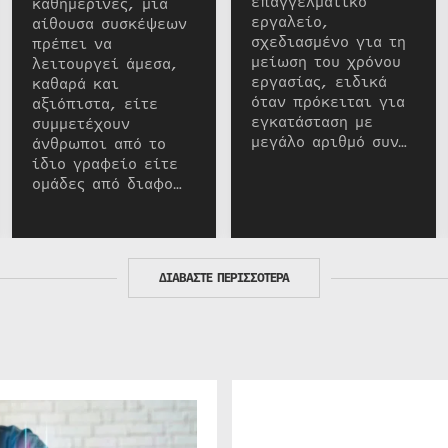
επαγγελματικό
καθημερινές, μια
εργαλείο,
αίθουσα συσκέψεων
σχεδιασμένο για τη
πρέπει να
μείωση του χρόνου
λειτουργεί άμεσα,
εργασίας, ειδικά
καθαρά και
όταν πρόκειται για
αξιόπιστα, είτε
εγκατάσταση με
συμμετέχουν
μεγάλο αριθμό συν…
άνθρωποι από το
ίδιο γραφείο είτε
ομάδες από διαφο…
ΔΙΑΒΑΣΤΕ ΠΕΡΙΣΣΟΤΕΡΑ