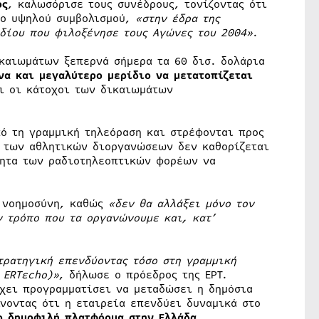
ος
, καλωσόρισε τους συνέδρους, τονίζοντας ότι
ρο υψηλού συμβολισμού,
«στην έδρα της
αδίου που φιλοξένησε τους Αγώνες του 2004»
.
καιωμάτων ξεπερνά σήμερα τα 60 δισ. δολάρια
να και μεγαλύτερο μερίδιο να μετατοπίζεται
αι οι κάτοχοι των δικαιωμάτων
ό τη γραμμική τηλεόραση και στρέφονται προς
α των αθλητικών διοργανώσεων δεν καθορίζεται
τητα των ραδιοτηλεοπτικών φορέων να
ή νοημοσύνη, καθώς
«δεν θα αλλάξει μόνο τον
ν τρόπο που τα οργανώνουμε και, κατ’
τρατηγική επενδύοντας τόσο στη γραμμική
 ERTεcho)»
, δήλωσε ο πρόεδρος της ΕΡΤ.
χει προγραμματίσει να μεταδώσει η δημόσια
ίνοντας ότι η εταιρεία επενδύει δυναμικά στο
ο δημοφιλή πλατφόρμα στην Ελλάδα
.