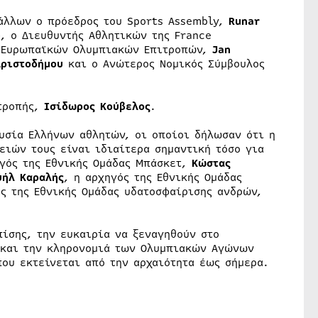
 άλλων ο πρόεδρος του Sports Assembly,
Runar
e
, o Διευθυντής Αθλητικών της France
ν Ευρωπαϊκών Ολυμπιακών Επιτροπών,
Jan
Αριστοδήμου
και ο Ανώτερος Νομικός Σύμβουλος
ιτροπής,
Ισίδωρος Κούβελος
.
ουσία Ελλήνων αθλητών, οι οποίοι δήλωσαν ότι η
ιών τους είναι ιδιαίτερα σημαντική τόσο για
ηγός της Εθνικής Ομάδας Μπάσκετ,
Κώστας
υήλ Καραλής
, η αρχηγός της Εθνικής Ομάδας
ας της Εθνικής Ομάδας υδατοσφαίρισης ανδρών,
πίσης, την ευκαιρία να ξεναγηθούν στο
α και την κληρονομιά των Ολυμπιακών Αγώνων
που εκτείνεται από την αρχαιότητα έως σήμερα.