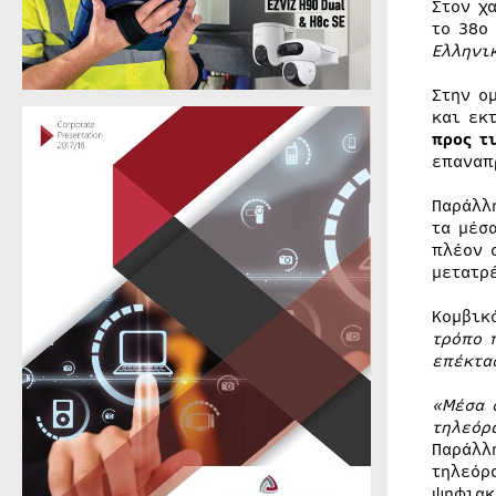
Στον χ
το 38ο
Ελληνι
Στην ο
και εκ
προς τ
επαναπ
Παράλλ
τα μέσ
πλέον 
μετατρ
Κομβικ
τρόπο 
επέκτα
«Μέσα 
τηλεόρ
Παράλλ
τηλεόρ
ψηφιακ