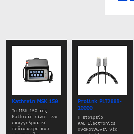
Kathrein MSK 150
Prolink PLT288B-
10000
Το MSK 150 της
Kathrein είναι ένα
Η εταιρεία
επαγγελματικό
KAL Electronics
πεδιόμετρο που
ανακοινώνει νέα