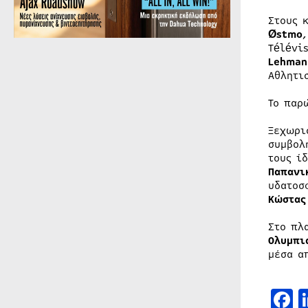
Στους 
Østmo
Télévi
Lehman
Αθλητι
Το παρ
Ξεχωρι
συμβολ
τους ί
Παπανι
υδατοσ
Κώστας
Στο πλ
Ολυμπι
μέσα α
F