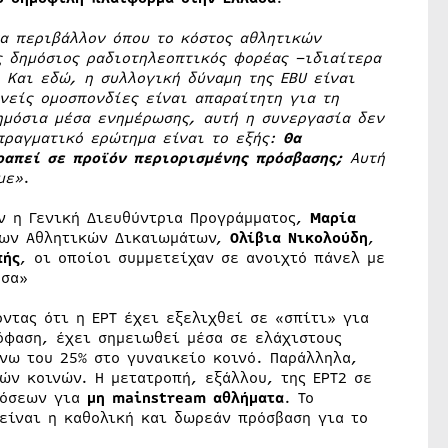
α περιβάλλον όπου το κόστος αθλητικών
 δημόσιος ραδιοτηλεοπτικός φορέας –ιδιαίτερα
 Και εδώ, η συλλογική δύναμη της EBU είναι
νείς ομοσπονδίες είναι απαραίτητη για τη
ημόσια μέσα ενημέρωσης, αυτή η συνεργασία δεν
 πραγματικό ερώτημα είναι το εξής:
Θα
ραπεί σε προϊόν περιορισμένης πρόσβασης;
Αυτή
με»
.
αν η Γενική Διευθύντρια Προγράμματος,
Μαρία
εων Αθλητικών Δικαιωμάτων,
Ολίβια Νικολούδη
,
πής
, οι οποίοι συμμετείχαν σε ανοιχτό πάνελ με
έσα»
ντας ότι η ΕΡΤ έχει εξελιχθεί σε «σπίτι» για
όφαση, έχει σημειωθεί μέσα σε ελάχιστους
νω του 25% στο γυναικείο κοινό. Παράλληλα,
ών κοινών. Η μετατροπή, εξάλλου, της ΕΡΤ2 σε
δόσεων για
μη mainstream αθλήματα
. Το
είναι η καθολική και δωρεάν πρόσβαση για το