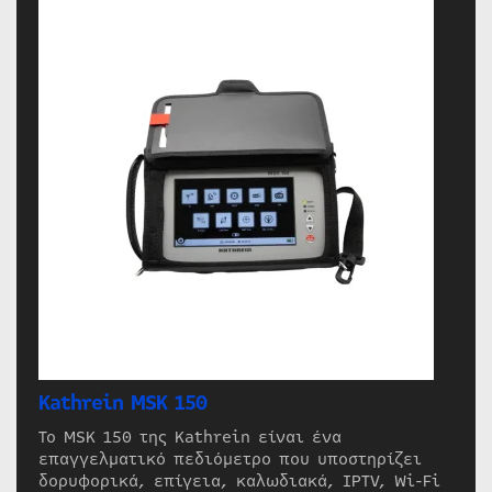
Kathrein MSK 150
Το MSK 150 της Kathrein είναι ένα
επαγγελματικό πεδιόμετρο που υποστηρίζει
δορυφορικά, επίγεια, καλωδιακά, IPTV, Wi-Fi