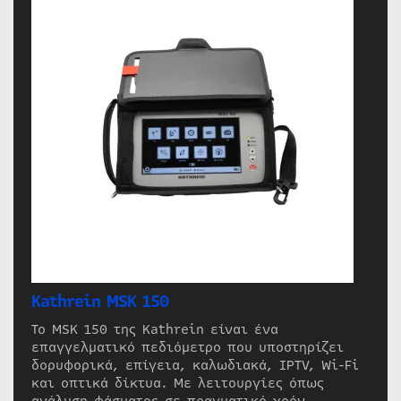
Kathrein MSK 150
Το MSK 150 της Kathrein είναι ένα
επαγγελματικό πεδιόμετρο που υποστηρίζει
δορυφορικά, επίγεια, καλωδιακά, IPTV, Wi-Fi
και οπτικά δίκτυα. Με λειτουργίες όπως