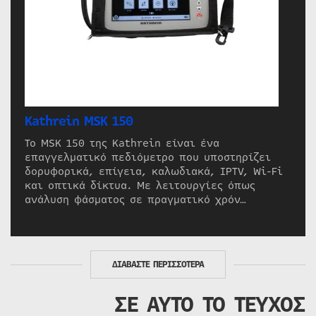
Kathrein MSK 150
Το MSK 150 της Kathrein είναι ένα
επαγγελματικό πεδιόμετρο που υποστηρίζει
δορυφορικά, επίγεια, καλωδιακά, IPTV, Wi-Fi
και οπτικά δίκτυα. Με λειτουργίες όπως
ανάλυση φάσματος σε πραγματικό χρόν…
ΔΙΑΒΑΣΤΕ ΠΕΡΙΣΣΟΤΕΡΑ
ΣΕ ΑΥΤΟ ΤΟ ΤΕΥΧΟΣ