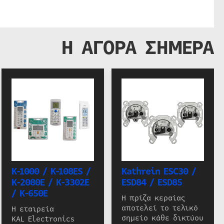
Η ΑΓΟΡΑ ΣΗΜΕΡΑ
K-1000 / K-108ES /
Kathrein ESC30 /
K-2080E / K-3302E
ESD84 / ESD85
/ K-650E
Η πρίζα κεραίας
αποτελεί το τελικό
Η εταιρεία
σημείο κάθε δικτύου
KAL Electronics