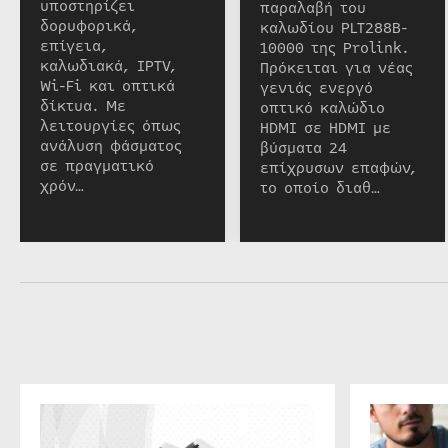
υποστηρίζει
παραλαβή του
δορυφορικά,
καλωδίου PLT288B-
επίγεια,
10000 της Prolink.
καλωδιακά, IPTV,
Πρόκειται για νέας
Wi-Fi και οπτικά
γενιάς ενεργό
δίκτυα. Με
οπτικό καλώδιο
λειτουργίες όπως
HDMI σε HDMI με
ανάλυση φάσματος
βύσματα 24
σε πραγματικό
επίχρυσων επαφών,
χρόν…
το οποίο διαθ…