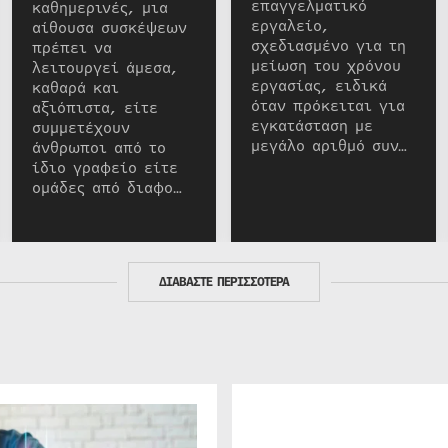
επαγγελματικό
καθημερινές, μια
εργαλείο,
αίθουσα συσκέψεων
σχεδιασμένο για τη
πρέπει να
μείωση του χρόνου
λειτουργεί άμεσα,
εργασίας, ειδικά
καθαρά και
όταν πρόκειται για
αξιόπιστα, είτε
εγκατάσταση με
συμμετέχουν
μεγάλο αριθμό συν…
άνθρωποι από το
ίδιο γραφείο είτε
ομάδες από διαφο…
ΔΙΑΒΑΣΤΕ ΠΕΡΙΣΣΟΤΕΡΑ