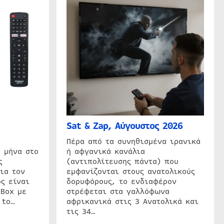
Sat & Zap, Αύγουστος 2026
η
Πέρα από τα συνηθισμένα ιρανικά
 μήνα στο
ή αφγανικά κανάλια
ς
(αντιπολίτευσης πάντα) που
ια τον
εμφανίζονται στους ανατολικούς
ς είναι
δορυφόρους, το ενδιαφέρον
 Box με
στρέφεται στα γαλλόφωνα
 to…
αφρικανικά στις 3 Ανατολικά και
τις 34…