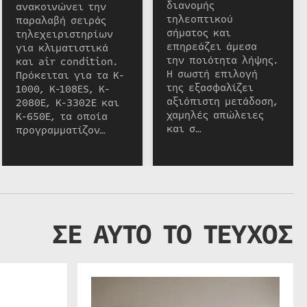
διανομής
ανακοινώνει την
τηλεοπτικού
παραλαβή σειράς
σήματος και
τηλεχειριστηρίων
επηρεάζει άμεσα
για κλιματιστικά
την ποιότητα λήψης.
και air condition.
Η σωστή επιλογή
Πρόκειται για τα K-
της εξασφαλίζει
1000, K-108ES, K-
αξιόπιστη μετάδοση,
2080E, K-3302E και
χαμηλές απώλειες
K-650E, τα οποία
και σ…
προγραμματίζον…
ΣΕ ΑΥΤΟ ΤΟ ΤΕΥΧΟΣ