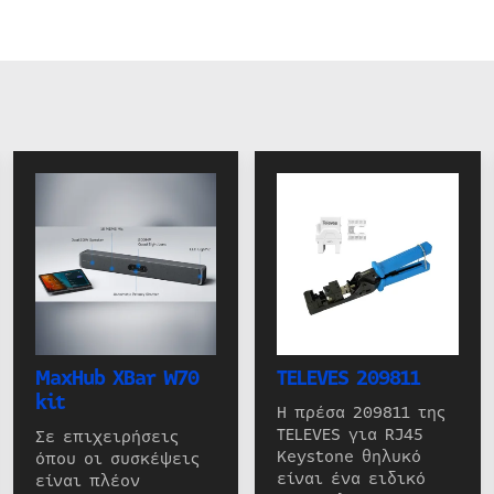
MaxHub XBar W70
TELEVES 209811
kit
Η πρέσα 209811 της
TELEVES για RJ45
Σε επιχειρήσεις
Keystone θηλυκό
όπου οι συσκέψεις
είναι ένα ειδικό
είναι πλέον