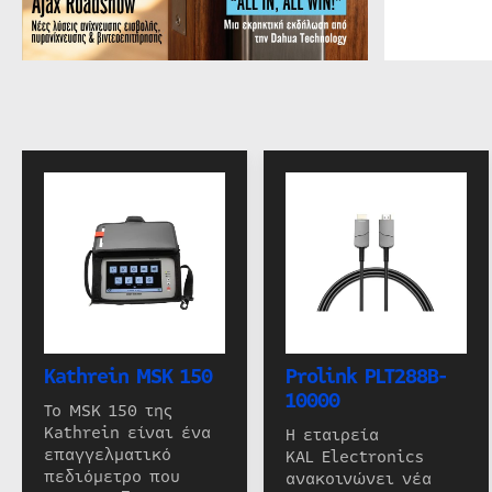
Kathrein MSK 150
Prolink PLT288B-
10000
Το MSK 150 της
Kathrein είναι ένα
Η εταιρεία
επαγγελματικό
KAL Electronics
πεδιόμετρο που
ανακοινώνει νέα