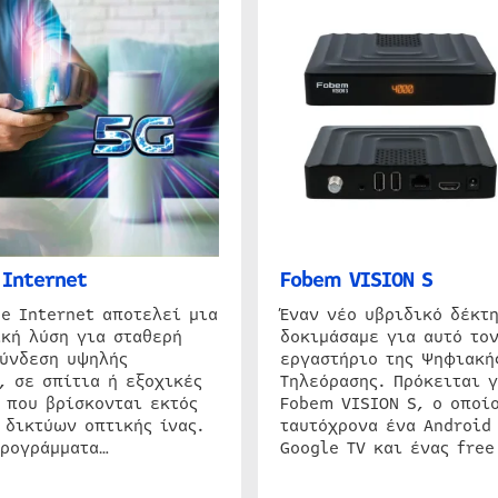
Internet
Fobem VISION S
e Internet αποτελεί μια
Έναν νέο υβριδικό δέκτ
κή λύση για σταθερή
δοκιμάσαμε για αυτό τον
σύνδεση υψηλής
εργαστήριο της Ψηφιακή
, σε σπίτια ή εξοχικές
Τηλεόρασης. Πρόκειται γ
 που βρίσκονται εκτός
Fobem VISION S, ο οποίο
 δικτύων οπτικής ίνας.
ταυτόχρονα ένα Android
προγράμματα…
Google TV και ένας free