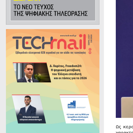
Ως κερ
χαρακτ