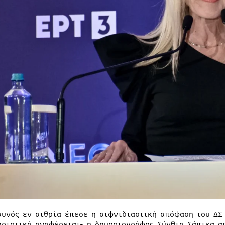
αυνός εν αιθρία έπεσε η αιφνιδιαστική απόφαση του ΔΣ 
ηριστικά αναφέρεται- η δημοσιογράφος Σύνθια Σάπικα απ