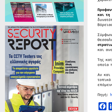
Προφαν
και τη
δυνατό
Βόρεια
Σύμφων
Θεσσαλ
στρατι
και αν
Της κα
οποία 
Αν και
τοπικά
επόμεν
Πηγή:
F