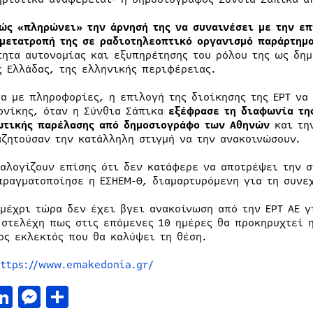
ώς «πληρώνει» την άρνησή της να συναινέσει με την επ
 μετατροπή της σε ραδιοτηλεοπτικό οργανισμό παράρτημα
τητα αυτονομίας και εξυπηρέτησης του ρόλου της ως δημ
ς Ελλάδας, της ελληνικής περιφέρειας.
α με πληροφορίες, η επιλογή της διοίκησης της ΕΡΤ να 
ονίκης, όταν η Σύνθια Σάπικα
εξέφρασε τη διαφωνία της
ωτικής παρέλασης από δημοσιογράφο των Αθηνών
και την
αζητούσαν την κατάλληλη στιγμή να την ανακοινώσουν.
ταλογίζουν επίσης ότι δεν κατάφερε να αποτρέψει την σ
πραγματοποίησε η ΕΣΗΕΜ-Θ, διαμαρτυρόμενη για τη συνεχ
 μέχρι τώρα δεν έχει βγει ανακοίνωση από την ΕΡΤ ΑΕ γ
 στελέχη πως στις επόμενες 10 ημέρες θα προκηρυχτεί η
ος εκλεκτός που θα καλύψει τη θέση.
https://www.emakedonia.gr/
acebook
LinkedIn
Messenger
Μοιραστείτε