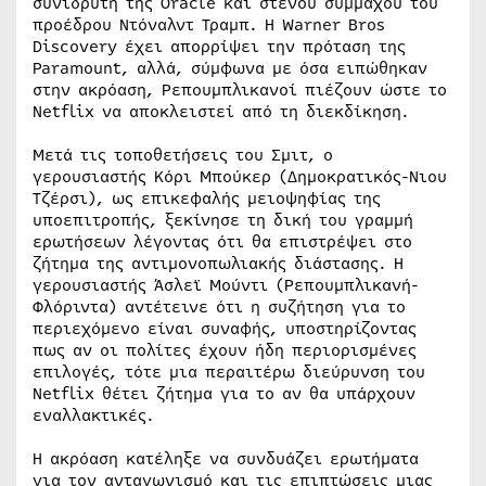
συνιδρυτή της Oracle και στενού συμμάχου του
προέδρου Ντόναλντ Τραμπ. Η Warner Bros
Discovery έχει απορρίψει την πρόταση της
Paramount, αλλά, σύμφωνα με όσα ειπώθηκαν
στην ακρόαση, Ρεπουμπλικανοί πιέζουν ώστε το
Netflix να αποκλειστεί από τη διεκδίκηση.
Μετά τις τοποθετήσεις του Σμιτ, ο
γερουσιαστής Κόρι Μπούκερ (Δημοκρατικός-Νιου
Τζέρσι), ως επικεφαλής μειοψηφίας της
υποεπιτροπής, ξεκίνησε τη δική του γραμμή
ερωτήσεων λέγοντας ότι θα επιστρέψει στο
ζήτημα της αντιμονοπωλιακής διάστασης. Η
γερουσιαστής Άσλεϊ Μούντι (Ρεπουμπλικανή-
Φλόριντα) αντέτεινε ότι η συζήτηση για το
περιεχόμενο είναι συναφής, υποστηρίζοντας
πως αν οι πολίτες έχουν ήδη περιορισμένες
επιλογές, τότε μια περαιτέρω διεύρυνση του
Netflix θέτει ζήτημα για το αν θα υπάρχουν
εναλλακτικές.
Η ακρόαση κατέληξε να συνδυάζει ερωτήματα
για τον ανταγωνισμό και τις επιπτώσεις μιας