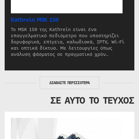
Kathrein MSK 150
Το MSK 150 της Kathrein είναι ένα
επαγγελματικό πεδιόμετρο που υποστηρίζει
δορυφορικά, επίγεια, καλωδιακά, IPTV, Wi-Fi
και οπτικά δίκτυα. Με λειτουργίες όπως
ανάλυση φάσματος σε πραγματικό χρόν…
ΔΙΑΒΑΣΤΕ ΠΕΡΙΣΣΟΤΕΡΑ
ΣΕ ΑΥΤΟ ΤΟ ΤΕΥΧΟΣ