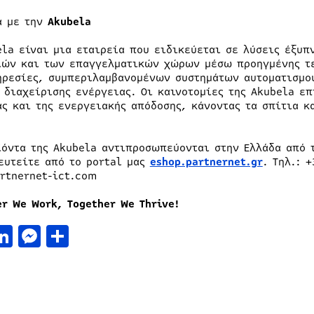
ά με την
Akubela
ela είναι μια εταιρεία που ειδικεύεται σε λύσεις έξυπ
ιών και των επαγγελματικών χώρων μέσω προηγμένης τε
ηρεσίες, συμπεριλαμβανομένων συστημάτων αυτοματισμο
 διαχείρισης ενέργειας. Οι καινοτομίες της Akubela επ
ας και της ενεργειακής απόδοσης, κάνοντας τα σπίτια κ
.
ϊόντα της Akubela αντιπροσωπεύονται στην Ελλάδα από
ευτείτε από το portal μας
eshop.partnernet.gr
. Τηλ.: 
rtnernet-ict.com
er We Work, Together We Thrive!
acebook
LinkedIn
Messenger
Μοιραστείτε