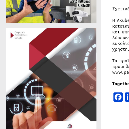
Σχετικ
Η Akub
κατοικ
και υπ
λύσεων
ευκολί
χρήστη
Τα προ
προμηθ
www.pa
Togeth
F