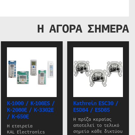
Η ΑΓΟΡΑ ΣΗΜΕΡΑ
K-1000 / K-108ES /
Kathrein ESC30 /
K-2080E / K-3302E
ESD84 / ESD85
/ K-650E
Η πρίζα κεραίας
αποτελεί το τελικό
Η εταιρεία
σημείο κάθε δικτύου
KAL Electronics