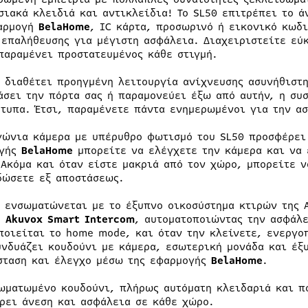
σιακά κλειδιά και αντικλείδια! Το SL50 επιτρέπει το ά
αρμογή
BelaHome
, IC κάρτα, προσωρινό ή εικονικό κωδ
 επαλήθευσης για μέγιστη ασφάλεια. Διαχειριστείτε εύ
παραμένει προστατευμένος κάθε στιγμή.
0 διαθέτει προηγμένη λειτουργία ανίχνευσης ασυνήθιστ
άσει την πόρτα σας ή παραμονεύει έξω από αυτήν, η συ
ότυπα. Έτσι, παραμένετε πάντα ενημερωμένοι για την α
γώνια κάμερα με υπέρυθρο φωτισμό του SL50 προσφέρει
ογής
BelaHome
μπορείτε να ελέγχετε την κάμερα και να 
 Ακόμα και όταν είστε μακριά από τον χώρο, μπορείτε ν
δώσετε εξ αποστάσεως.
0 ενσωματώνεται με το έξυπνο οικοσύστημα κτιρών της
υ
Akuvox Smart Intercom
, αυτοματοποιώντας την ασφάλε
ποιείται το home mode, και όταν την κλείνετε, ενεργοπ
υνδυάζει κουδούνι με κάμερα, εσωτερική μονάδα και έξ
σταση και έλεγχο μέσω της εφαρμογής
BelaHome
.
ωματωμένο κουδούνι, πλήρως αυτόματη κλειδαριά και π
ρει άνεση και ασφάλεια σε κάθε χώρο.