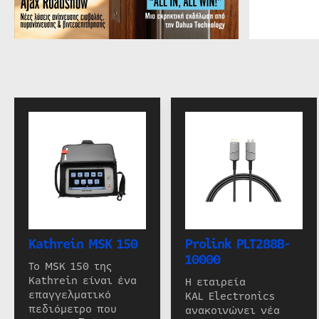
Kathrein MSK 150
Prolink PLT288B-
10000
Το MSK 150 της
Kathrein είναι ένα
Η εταιρεία
επαγγελματικό
KAL Electronics
πεδιόμετρο που
ανακοινώνει νέα