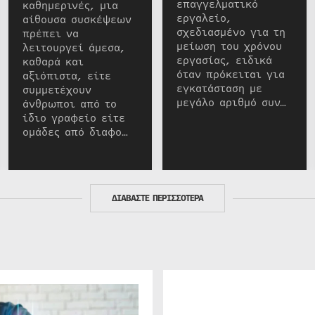
επαγγελματικό
καθημερινές, μια
εργαλείο,
αίθουσα συσκέψεων
σχεδιασμένο για τη
πρέπει να
μείωση του χρόνου
λειτουργεί άμεσα,
εργασίας, ειδικά
καθαρά και
όταν πρόκειται για
αξιόπιστα, είτε
εγκατάσταση με
συμμετέχουν
μεγάλο αριθμό συν…
άνθρωποι από το
ίδιο γραφείο είτε
ομάδες από διαφο…
ΔΙΑΒΑΣΤΕ ΠΕΡΙΣΣΟΤΕΡΑ