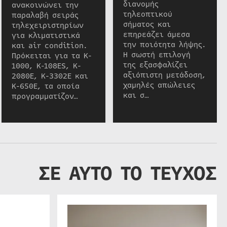
διανομής
ανακοινώνει την
τηλεοπτικού
παραλαβή σειράς
σήματος και
τηλεχειριστηρίων
επηρεάζει άμεσα
για κλιματιστικά
την ποιότητα λήψης.
και air condition.
Η σωστή επιλογή
Πρόκειται για τα K-
της εξασφαλίζει
1000, K-108ES, K-
αξιόπιστη μετάδοση,
2080E, K-3302E και
χαμηλές απώλειες
K-650E, τα οποία
και σ…
προγραμματίζον…
ΣΕ ΑΥΤΟ ΤΟ ΤΕΥΧΟΣ