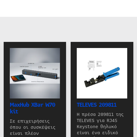
MaxHub XBar W70
TELEVES 209811
kit
Η πρέσα 209811 της
TELEVES για RJ45
Σε επιχειρήσεις
Keystone θηλυκό
όπου οι συσκέψεις
είναι ένα ειδικό
είναι πλέον