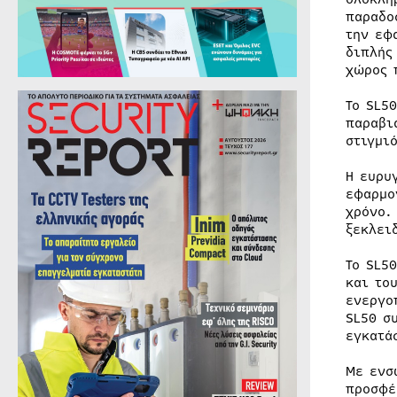
παραδο
την εφ
διπλής
χώρος 
Το SL5
παραβι
στιγμι
Η ευρυ
εφαρμ
χρόνο.
ξεκλει
Το SL5
και το
ενεργο
SL50 σ
εγκατά
Με ενσ
προσφέ