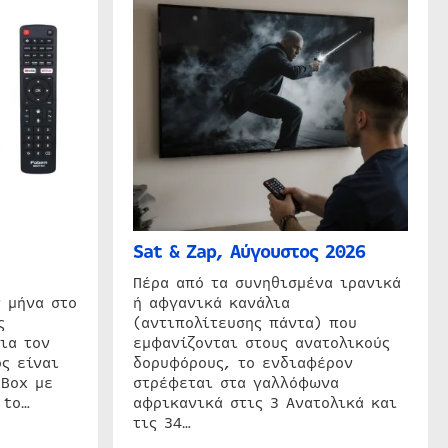
Sat & Zap, Αύγουστος 2026
η
Πέρα από τα συνηθισμένα ιρανικά
 μήνα στο
ή αφγανικά κανάλια
ς
(αντιπολίτευσης πάντα) που
ια τον
εμφανίζονται στους ανατολικούς
ς είναι
δορυφόρους, το ενδιαφέρον
 Box με
στρέφεται στα γαλλόφωνα
 to…
αφρικανικά στις 3 Ανατολικά και
τις 34…