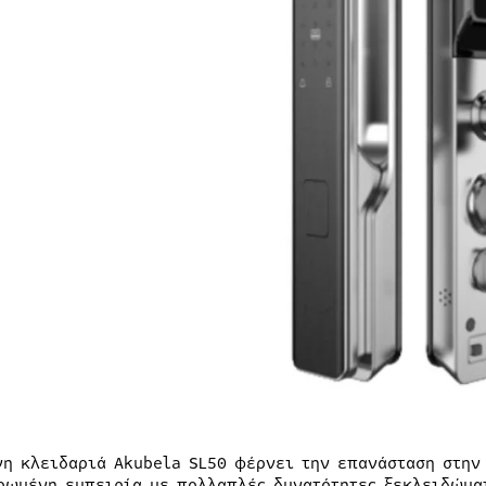
νη κλειδαριά Akubela SL50 φέρνει την επανάσταση στην
ρωμένη εμπειρία με πολλαπλές δυνατότητες ξεκλειδώματ