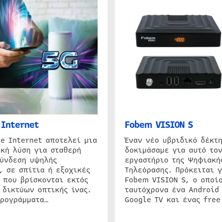
Internet
Fobem VISION S
e Internet αποτελεί μια
Έναν νέο υβριδικό δέκτ
κή λύση για σταθερή
δοκιμάσαμε για αυτό τον
σύνδεση υψηλής
εργαστήριο της Ψηφιακή
, σε σπίτια ή εξοχικές
Τηλεόρασης. Πρόκειται γ
 που βρίσκονται εκτός
Fobem VISION S, ο οποίο
 δικτύων οπτικής ίνας.
ταυτόχρονα ένα Android
προγράμματα…
Google TV και ένας free