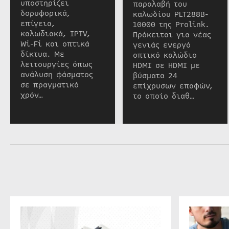
υποστηρίζει
παραλαβή του
δορυφορικά,
καλωδίου PLT288B-
επίγεια,
10000 της Prolink.
καλωδιακά, IPTV,
Πρόκειται για νέας
Wi-Fi και οπτικά
γενιάς ενεργό
δίκτυα. Με
οπτικό καλώδιο
λειτουργίες όπως
HDMI σε HDMI με
ανάλυση φάσματος
βύσματα 24
σε πραγματικό
επίχρυσων επαφών,
χρόν…
το οποίο διαθ…