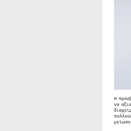
Η πρόσ
να αξι
διαχεί
πολλού
μείωση