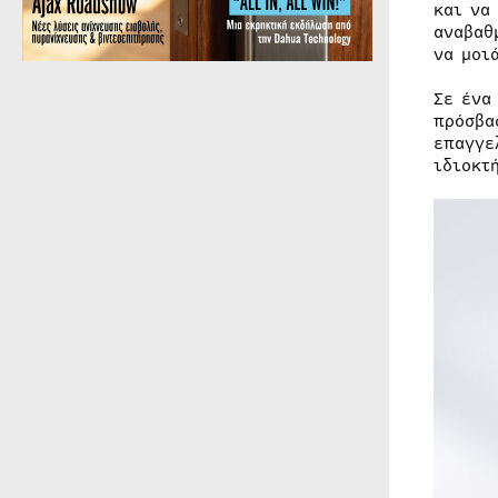
και να
αναβαθ
να μοι
Σε ένα
πρόσβα
επαγγε
ιδιοκτ