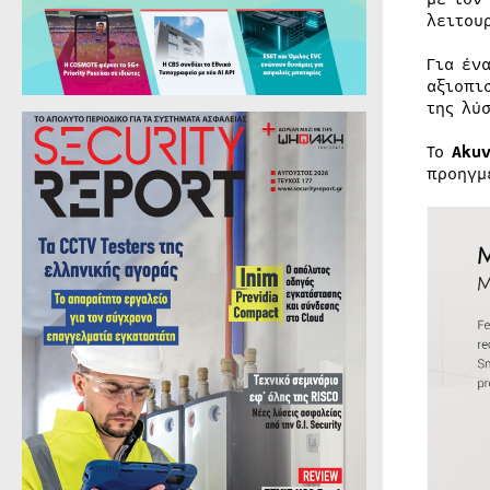
λειτου
Για έν
αξιοπι
της λύ
Το
Aku
προηγμ