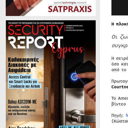
Η πλοκ
Οι ζω
συγκρ
Η σειρ
όσο κα
από το
Πρωταγ
Courtn
Το Ame
βίντεο
Πηγή:
(Κώστα