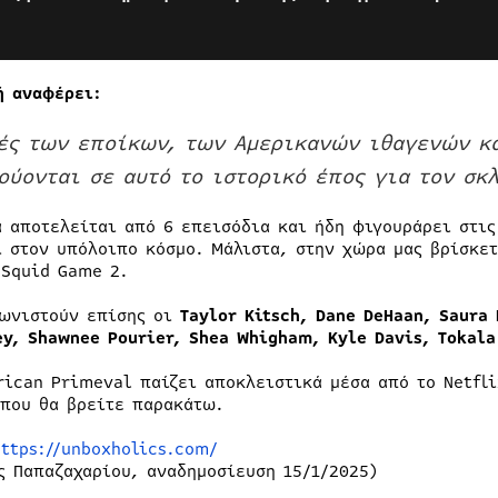
ή αναφέρει:
ές των εποίκων, των Αμερικανών ιθαγενών κ
ούονται σε αυτό το ιστορικό έπος για τον σκ
ά αποτελείται από 6 επεισόδια και ήδη φιγουράρει στις
ι στον υπόλοιπο κόσμο. Μάλιστα, στην χώρα μας βρίσκετ
 Squid Game 2.
ωνιστούν επίσης οι
Taylor Kitsch, Dane DeHaan, Saura 
ey, Shawnee Pourier, Shea Whigham, Kyle Davis, Tokala
rican Primeval παίζει αποκλειστικά μέσα από το Netfli
 που θα βρείτε παρακάτω.
https://unboxholics.com/
ς Παπαζαχαρίου, αναδημοσίευση 15/1/2025)