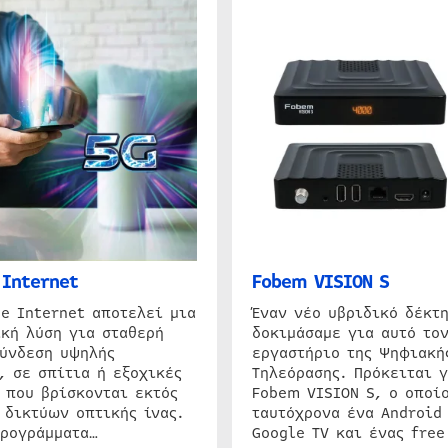
Internet
Fobem VISION S
e Internet αποτελεί μια
Έναν νέο υβριδικό δέκτ
κή λύση για σταθερή
δοκιμάσαμε για αυτό τον
σύνδεση υψηλής
εργαστήριο της Ψηφιακή
, σε σπίτια ή εξοχικές
Τηλεόρασης. Πρόκειται γ
 που βρίσκονται εκτός
Fobem VISION S, ο οποίο
 δικτύων οπτικής ίνας.
ταυτόχρονα ένα Android
προγράμματα…
Google TV και ένας free