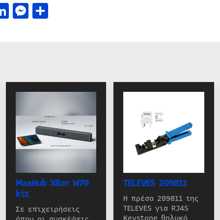
acebook
LinkedIn
Messenger
Μοιραστείτε
MaxHub XBar W70
TELEVES 209811
kit
Η πρέσα 209811 της
TELEVES για RJ45
Σε επιχειρήσεις
Keystone θηλυκό
όπου οι συσκέψεις