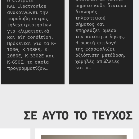
σημείο κάθε δικτύου
KAL Electronics
διανομής
ανακοινώνει την
τηλεοπτικού
παραλαβή σειράς
σήματος και
τηλεχειριστηρίων
επηρεάζει άμεσα
για κλιματιστικά
την ποιότητα λήψης.
και air condition.
Η σωστή επιλογή
Πρόκειται για τα K-
της εξασφαλίζει
1000, K-108ES, K-
αξιόπιστη μετάδοση,
2080E, K-3302E και
χαμηλές απώλειες
K-650E, τα οποία
και σ…
προγραμματίζον…
ΣΕ ΑΥΤΟ ΤΟ ΤΕΥΧΟΣ