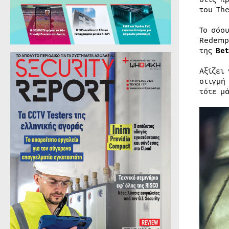
του Th
Το σόο
Redemp
της
Bet
Αξίζει
στιγμή
τότε μ