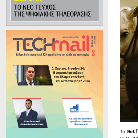
Το
Netf
στις π