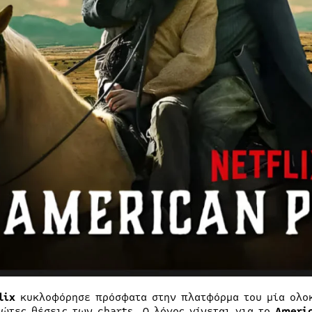
lix
κυκλοφόρησε πρόσφατα στην πλατφόρμα του μία ολοκ
ρώτες θέσεις των charts. Ο λόγος γίνεται για το
Ameri