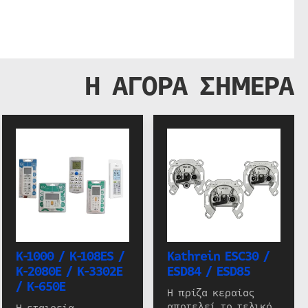
Η ΑΓΟΡΑ ΣΗΜΕΡΑ
K-1000 / K-108ES /
Kathrein ESC30 /
K-2080E / K-3302E
ESD84 / ESD85
/ K-650E
Η πρίζα κεραίας
αποτελεί το τελικό
Η εταιρεία