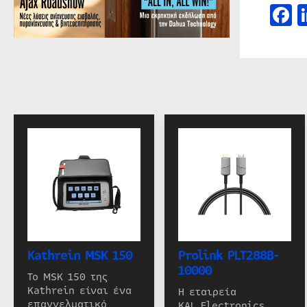
F
Kathrein MSK 150
Prolink PLT288B-
10000
Το MSK 150 της
Kathrein είναι ένα
Η εταιρεία
επαγγελματικό
KAL Electronics