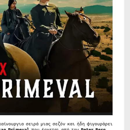
αίνουργια σειρά μιας σεζόν και ήδη φιγουράρει
can Primeval
που έρχεται από τον
Peter Berg