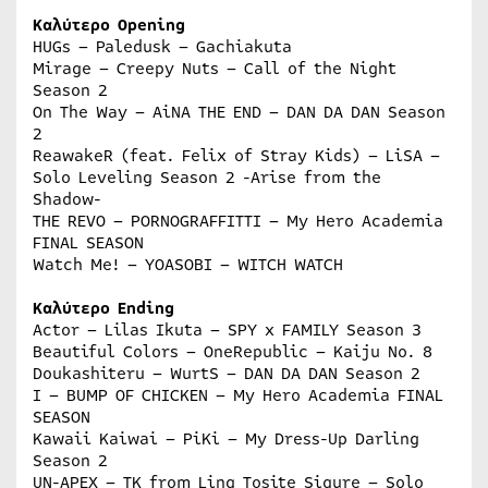
Καλύτερο Opening
HUGs – Paledusk – Gachiakuta
Mirage – Creepy Nuts – Call of the Night
Season 2
On The Way – AiNA THE END – DAN DA DAN Season
2
ReawakeR (feat. Felix of Stray Kids) – LiSA –
Solo Leveling Season 2 -Arise from the
Shadow-
THE REVO – PORNOGRAFFITTI – My Hero Academia
FINAL SEASON
Watch Me! – YOASOBI – WITCH WATCH
Καλύτερο Ending
Actor – Lilas Ikuta – SPY x FAMILY Season 3
Beautiful Colors – OneRepublic – Kaiju No. 8
Doukashiteru – WurtS – DAN DA DAN Season 2
I – BUMP OF CHICKEN – My Hero Academia FINAL
SEASON
Kawaii Kaiwai – PiKi – My Dress-Up Darling
Season 2
UN-APEX – TK from Ling Tosite Sigure – Solo