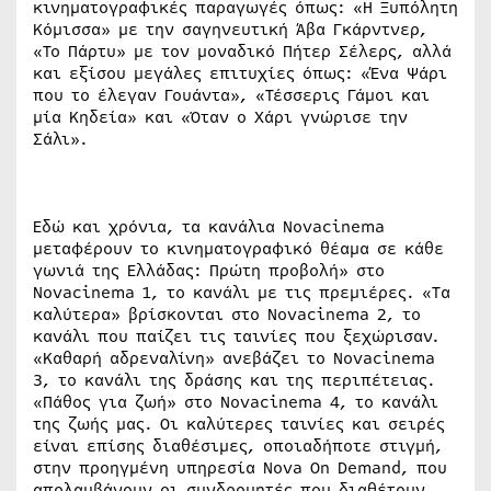
κινηματογραφικές παραγωγές όπως: «Η Ξυπόλητη
Κόμισσα» με την σαγηνευτική Άβα Γκάρντνερ,
«Το Πάρτυ» με τον μοναδικό Πήτερ Σέλερς, αλλά
και εξίσου μεγάλες επιτυχίες όπως: «Ένα Ψάρι
που το έλεγαν Γουάντα», «Τέσσερις Γάμοι και
μία Κηδεία» και «Όταν ο Χάρι γνώρισε την
Σάλι».
Εδώ και χρόνια, τα κανάλια Novacinema
μεταφέρουν το κινηματογραφικό θέαμα σε κάθε
γωνιά της Ελλάδας: Πρώτη προβολή» στο
Novacinema 1, το κανάλι με τις πρεμιέρες. «Τα
καλύτερα» βρίσκονται στο Novacinema 2, το
κανάλι που παίζει τις ταινίες που ξεχώρισαν.
«Καθαρή αδρεναλίνη» ανεβάζει το Novacinema
3, το κανάλι της δράσης και της περιπέτειας.
«Πάθος για ζωή» στο Novacinema 4, το κανάλι
της ζωής μας. Οι καλύτερες ταινίες και σειρές
είναι επίσης διαθέσιμες, οποιαδήποτε στιγμή,
στην προηγμένη υπηρεσία Νova Οn Demand, που
απολαμβάνουν οι συνδρομητές που διαθέτουν