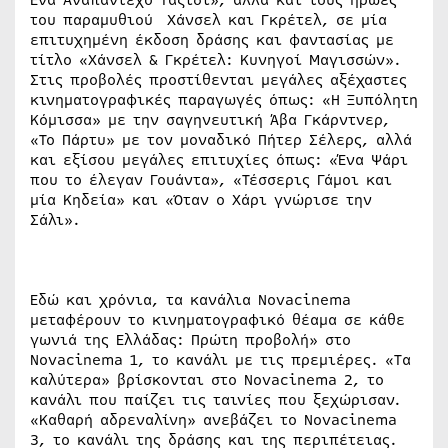
Ένα Αναπάντεχο Ταξίδι», αλλά και τους ήρωες
του παραμυθιού Χάνσελ και Γκρέτελ, σε μία
επιτυχημένη έκδοση δράσης και φαντασίας με
τίτλο «Χάνσελ & Γκρέτελ: Κυνηγοί Μαγισσών».
Στις προβολές προστίθενται μεγάλες αξέχαστες
κινηματογραφικές παραγωγές όπως: «Η Ξυπόλητη
Κόμισσα» με την σαγηνευτική Άβα Γκάρντνερ,
«Το Πάρτυ» με τον μοναδικό Πήτερ Σέλερς, αλλά
και εξίσου μεγάλες επιτυχίες όπως: «Ένα Ψάρι
που το έλεγαν Γουάντα», «Τέσσερις Γάμοι και
μία Κηδεία» και «Όταν ο Χάρι γνώρισε την
Σάλι».
Εδώ και χρόνια, τα κανάλια Novacinema
μεταφέρουν το κινηματογραφικό θέαμα σε κάθε
γωνιά της Ελλάδας: Πρώτη προβολή» στο
Novacinema 1, το κανάλι με τις πρεμιέρες. «Τα
καλύτερα» βρίσκονται στο Novacinema 2, το
κανάλι που παίζει τις ταινίες που ξεχώρισαν.
«Καθαρή αδρεναλίνη» ανεβάζει το Novacinema
3, το κανάλι της δράσης και της περιπέτειας.