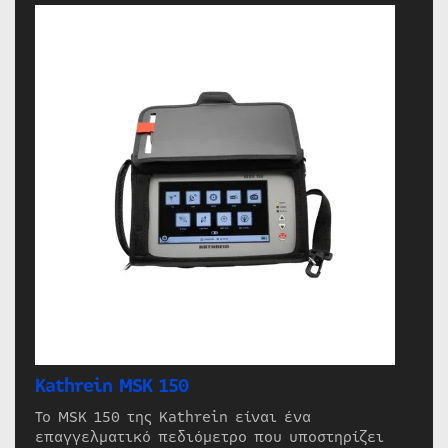
Kathrein MSK 150
Το MSK 150 της Kathrein είναι ένα
επαγγελματικό πεδιόμετρο που υποστηρίζει