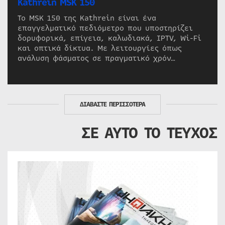
Kathrein MSK 150
Το MSK 150 της Kathrein είναι ένα
επαγγελματικό πεδιόμετρο που υποστηρίζει
δορυφορικά, επίγεια, καλωδιακά, IPTV, Wi-Fi
και οπτικά δίκτυα. Με λειτουργίες όπως
ανάλυση φάσματος σε πραγματικό χρόν…
ΔΙΑΒΑΣΤΕ ΠΕΡΙΣΣΟΤΕΡΑ
ΣΕ ΑΥΤΟ ΤΟ ΤΕΥΧΟΣ