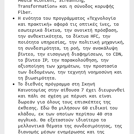
Media «Content, Streaming,
Transformation» και η σύνοδος κορυφής
Fiber.
Η ενότητα του προγράμματος «Τεχνολογία
και πρακτική» αφορά τις οπτικές ίνες, τα
εσωτερικά δίκτυα, την ανοικτή πρόσβαση,
την ανθεκτικότητα, τα δίκτυα HFC, την
ποιότητα υπηρεσίας, την πολιτική μηχανική,
τη συνδεσιμότητα, τη ροή, την ανακάλυψη
βίντεο, την εισαγωγή διαφημίσεων, το CDN,
το βίντεο IP, την παρακολούθηση, την
αξιοποίηση των χρημάτων, την προστασία
των δεδομένων, την τεχνητή νοημοσύνη και
τη βιωσιμότητα.
Το διεθνές πρόγραμμα στη Σκηνή
Καινοτομίας στην αίθουσα 7 έχει διευρυνθεί
και πάλι σε σχέση με πέρυσι και είναι
δωρεάν για όλους τους επισκέπτες της
έκθεσης. Εδώ θα μιλήσουν 60 ειδικοί του
κλάδου, εκ των οποίων περίπου 40 στα
αγγλικά. Θα εξεταστούν ιδιαίτερα τα
μελλοντικά θέματα της συνδεσιμότητας, της
διανομής μέσων ενημέρωσης και της