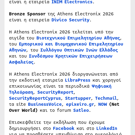
είναι η εταιρεία
INIM Electronics
.
Bronze Sponsor
της Athens Electronix 2026
είναι η εταιρεία
Divico Security
.
Η Athens Electronix 2026 τελείται υπό την
αιγίδα του
Βιοτεχνικού Επιμελητηρίου Αθήνας
,
του
Εμπορικού και Βιομηχανικού Επιμελητηρίου
Αθηνών
, του
Συλλόγου Οπτικών Ινών Ελλάδος
και του
Συνδέσμου Κρητικών Επιχειρήσεων
Ασφαλείας
.
Η Athens Electronix 2026 διοργανώνεται από
την εκδοτική εταιρεία
LibraPress
και χορηγοί
επικοινωνίας είναι τα περιοδικά
Ψηφιακή
Τηλεόραση
,
SecurityReport
,
SecurityReportCyprus
,
Startupper
,
Techmail
,
τα site
BusinessVoice
,
epixeiro.gr
,
NOW
(Net
Over World)
και το forum
Satleo
.
Επισκεφθείτε την εκδήλωση που έχουμε
δημιουργήσει στο
Facebook
και στο
LinkedIn
για να προσθέσετε υπενθύμιση στο ημερολόγιό