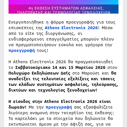
Ενεργοποιήθηκε η φόρμα προεγγραφής για τους
επισκέπτες της
Athens Electronix 2026
! Μέσα
από το site της διοργάνωσης, οι
ενδιαφερόμενοι επαγγελματίες μπορούν πλέον
να πραγματοποιήσουν εύκολα και γρήγορα την
προεγγραφή
τους!
Η Athens Electronix 2026 θα πραγματοποιηθεί
το
Σαββατοκύριακο
14 και 15 Μαρτίου 2026
στον
Πολυχώρο Εκδηλώσεων Δαΐς
στο Μαρούσι και
θα
αναδείξει τις
τελευταίες εξελίξεις και τάσεις
των
κλάδων
συστημάτων ασφαλείας, τηλεόρασης,
δικτύων και τεχνολογίας ξενοδοχείων!
Η είσοδος στην Athens Electronix 2026 είναι
δωρεάν!
Με την
προεγγραφή
σας εξασφαλίζετε
λιγότερη αναμονή στην reception της έκθεσης:
Το καρτελάκι με τα στοιχεία που δηλώνετε θα
εκτυπώνεται άμεσα με την άφιξή σας, για να