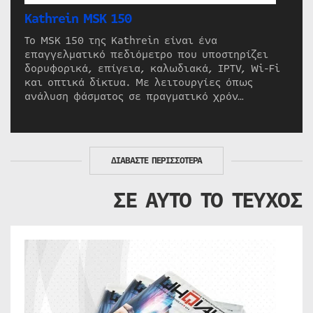
Kathrein MSK 150
Το MSK 150 της Kathrein είναι ένα
επαγγελματικό πεδιόμετρο που υποστηρίζει
δορυφορικά, επίγεια, καλωδιακά, IPTV, Wi-Fi
και οπτικά δίκτυα. Με λειτουργίες όπως
ανάλυση φάσματος σε πραγματικό χρόν…
ΔΙΑΒΑΣΤΕ ΠΕΡΙΣΣΟΤΕΡΑ
ΣΕ ΑΥΤΟ ΤΟ ΤΕΥΧΟΣ