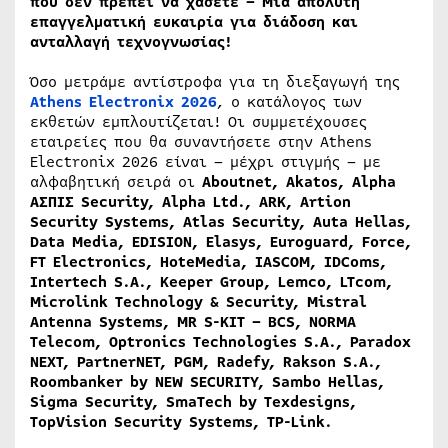
που δεν πρέπει να χάσετε – Μία απόλυτη
επαγγελματική ευκαιρία για διάδοση και
ανταλλαγή τεχνογνωσίας!
Όσο μετράμε αντίστροφα για τη διεξαγωγή της
Athens Electronix 2026
, ο κατάλογος των
εκθετών εμπλουτίζεται! Οι συμμετέχουσες
εταιρείες που θα συναντήσετε στην Athens
Electronix 2026 είναι – μέχρι στιγμής – με
αλφαβητική σειρά οι
Aboutnet, Akatos, Alpha
ΑΣΠΙΣ Security, Alpha Ltd., ARK, Artion
Security Systems, Atlas Security, Auta Hellas,
Data Media, EDISION, Elasys, Euroguard, Force,
FT Electronics, HoteMedia, IASCOM, IDComs,
Intertech S.A., Keeper Group, Lemco, LTcom,
Microlink Technology & Security, Mistral
Antenna Systems, MR S-KIT – BCS, NORMA
Telecom, Optronics Technologies S.A., Paradox
NEXT, PartnerNET, PGM, Radefy, Rakson S.A.,
Roombanker by NEW SECURITY, Sambo Hellas,
Sigma Security, SmaTech by Texdesigns,
TopVision Security Systems, TP-Link.