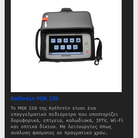
Kathrein MSK 150
Το MSK 150 της Kathrein είναι ένα
επαγγελματικό πεδιόμετρο που υποστηρίζει
δορυφορικά, επίγεια, καλωδιακά, IPTV, Wi-Fi
και οπτικά δίκτυα. Με λειτουργίες όπως
ανάλυση φάσματος σε πραγματικό χρόν…