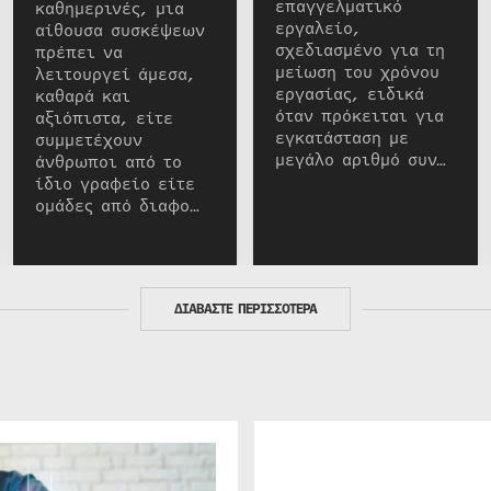
επαγγελματικό
καθημερινές, μια
εργαλείο,
αίθουσα συσκέψεων
σχεδιασμένο για τη
πρέπει να
μείωση του χρόνου
λειτουργεί άμεσα,
εργασίας, ειδικά
καθαρά και
όταν πρόκειται για
αξιόπιστα, είτε
εγκατάσταση με
συμμετέχουν
μεγάλο αριθμό συν…
άνθρωποι από το
ίδιο γραφείο είτε
ομάδες από διαφο…
ΔΙΑΒΑΣΤΕ ΠΕΡΙΣΣΟΤΕΡΑ