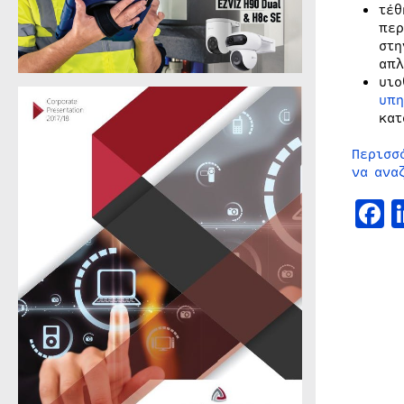
τέθ
περ
στη
απλ
υι
υπη
κατ
Περισσ
να ανα
F