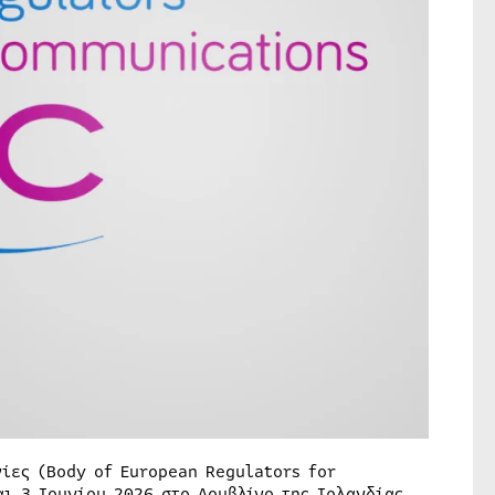
ίες (Body of European Regulators for
ι 3 Ιουνίου 2026 στο Δουβλίνο της Ιρλανδίας