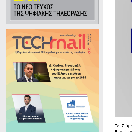
Το Σώμ
Electr