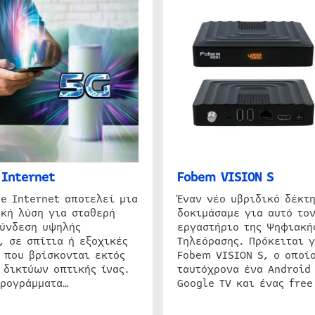
Internet
Fobem VISION S
e Internet αποτελεί μια
Έναν νέο υβριδικό δέκτ
κή λύση για σταθερή
δοκιμάσαμε για αυτό τον
σύνδεση υψηλής
εργαστήριο της Ψηφιακή
, σε σπίτια ή εξοχικές
Τηλεόρασης. Πρόκειται γ
 που βρίσκονται εκτός
Fobem VISION S, ο οποίο
 δικτύων οπτικής ίνας.
ταυτόχρονα ένα Android
προγράμματα…
Google TV και ένας free