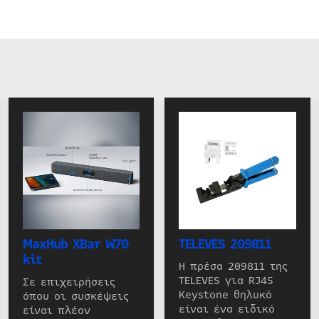
MaxHub XBar W70
TELEVES 209811
kit
Η πρέσα 209811 της
TELEVES για RJ45
Σε επιχειρήσεις
Keystone θηλυκό
όπου οι συσκέψεις
είναι ένα ειδικό
είναι πλέον