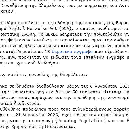
Συνεδρίαση της Ολομέλειάς του, με συμμετοχή του Αντ
κάτου.
κό θέμα αποτέλεσε η αξιολόγηση της πρότασης της Ευρω
σμό Digital Networks Act (DNA), ο οποίος αναθεωρεί το
υρωπαϊκή Ένωση. Το BEREC χαιρέτισε την πρωτοβουλία γ
τας ψηφιακών δικτύων, επισημαίνοντας όμως την ανάγκ
ιαία αγορά ηλεκτρονικών επικοινωνιών χωρίς να προσθέ
ο αυτό, δημοσίευσε 16
θεματικά έγγραφα
που εξετάζουν 
ης, ενώ πρόκειται να εκδώσει τρία επιπλέον έγγραφα έ
ση του σχετικού διαλόγου.
ον, κατά τις εργασίες της Ολομέλειας:
ηκε σε δημόσια διαβούλευση μέχρι τις 6 Αυγούστου 202
 την τμηματοποίηση στα δίκτυα 5G (network slicing), 
άλειας στους παρόχους και την προώθηση της καινοτομί
ικτού διαδικτύου,
υθύνθηκε πρόσκληση προς τους ενδιαφερόμενους φορείς
ρι τις 21 Αυγούστου 2026, σχετικά με την επικείμενη 
σης για την περιαγωγή (Roaming Regulation) και του Ε
ογης Χρήσης και τη Βιωσιμότητα,