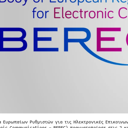
α Ευρωπαίων Ρυθμιστών για τις Ηλεκτρονικές Επικοινων
onic Communications – BEREC) πραγματοποίησε στις 2 κα