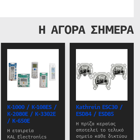
Η ΑΓΟΡΑ ΣΗΜΕΡΑ
K-1000 / K-108ES /
Kathrein ESC30 /
K-2080E / K-3302E
ESD84 / ESD85
/ K-650E
Η πρίζα κεραίας
αποτελεί το τελικό
Η εταιρεία
σημείο κάθε δικτύου
KAL Electronics