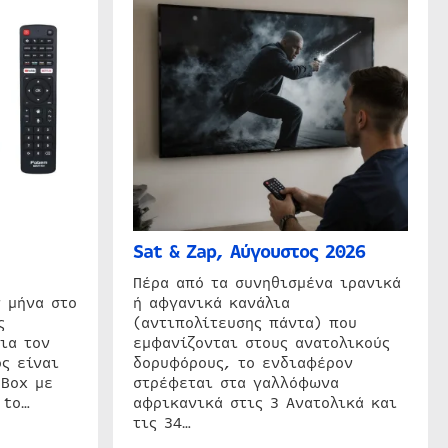
Sat & Zap, Αύγουστος 2026
η
Πέρα από τα συνηθισμένα ιρανικά
 μήνα στο
ή αφγανικά κανάλια
ς
(αντιπολίτευσης πάντα) που
ια τον
εμφανίζονται στους ανατολικούς
ς είναι
δορυφόρους, το ενδιαφέρον
 Box με
στρέφεται στα γαλλόφωνα
 to…
αφρικανικά στις 3 Ανατολικά και
τις 34…