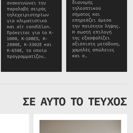
διανομής
ανακοινώνει την
τηλεοπτικού
παραλαβή σειράς
σήματος και
τηλεχειριστηρίων
επηρεάζει άμεσα
για κλιματιστικά
την ποιότητα λήψης.
και air condition.
Η σωστή επιλογή
Πρόκειται για τα K-
της εξασφαλίζει
1000, K-108ES, K-
αξιόπιστη μετάδοση,
2080E, K-3302E και
χαμηλές απώλειες
K-650E, τα οποία
και σ…
προγραμματίζον…
ΣΕ ΑΥΤΟ ΤΟ ΤΕΥΧΟΣ