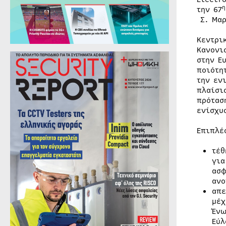
η
την 67
Σ. Μαρ
Κεντρι
Κανονι
στην Ε
ποιότη
την εν
πλαίσι
πρότασ
ενίσχυ
Επιπλέ
τέθ
για
ασφ
ανο
απε
μέχ
Ένω
Εύλ