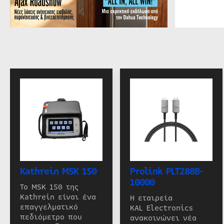
Kathrein MSK 150
Prolink PLT288B-
10000
Το MSK 150 της
Kathrein είναι ένα
Η εταιρεία
επαγγελματικό
KAL Electronics
πεδιόμετρο που
ανακοινώνει νέα