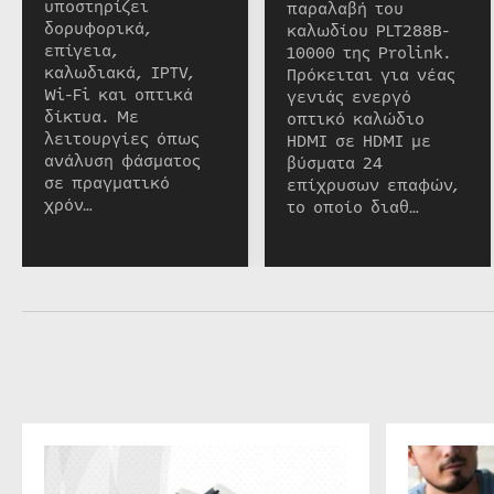
υποστηρίζει
παραλαβή του
δορυφορικά,
καλωδίου PLT288B-
επίγεια,
10000 της Prolink.
καλωδιακά, IPTV,
Πρόκειται για νέας
Wi-Fi και οπτικά
γενιάς ενεργό
δίκτυα. Με
οπτικό καλώδιο
λειτουργίες όπως
HDMI σε HDMI με
ανάλυση φάσματος
βύσματα 24
σε πραγματικό
επίχρυσων επαφών,
χρόν…
το οποίο διαθ…