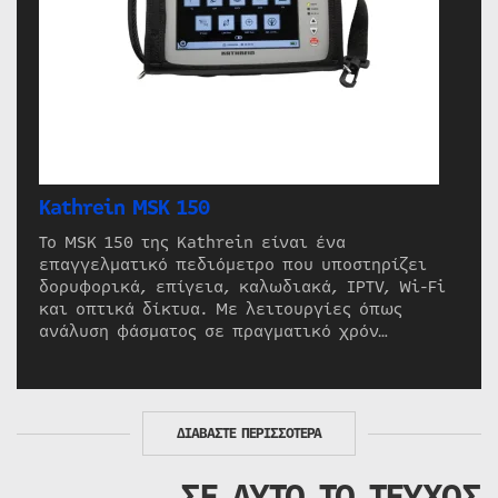
Kathrein MSK 150
Το MSK 150 της Kathrein είναι ένα
επαγγελματικό πεδιόμετρο που υποστηρίζει
δορυφορικά, επίγεια, καλωδιακά, IPTV, Wi-Fi
και οπτικά δίκτυα. Με λειτουργίες όπως
ανάλυση φάσματος σε πραγματικό χρόν…
ΔΙΑΒΑΣΤΕ ΠΕΡΙΣΣΟΤΕΡΑ
ΣΕ ΑΥΤΟ ΤΟ ΤΕΥΧΟΣ