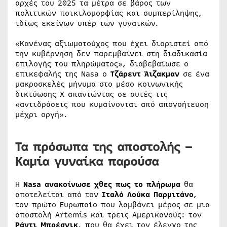
αρχές του 2025 τα μέτρα σε βάρος των
πολιτικών ποικιλομορφίας και συμπερίληψης,
ιδίως εκείνων υπέρ των γυναικών.
«Κανένας αξιωματούχος που έχει διοριστεί από
την κυβέρνηση δεν παρεμβαίνει στη διαδικασία
επιλογής του πληρώματος», διαβεβαίωσε ο
επικεφαλής της Nasa ο
Τζάρεντ Άιζακμαν
σε ένα
μακροσκελές μήνυμα στο μέσο κοινωνικής
δικτύωσης Χ απαντώντας σε αυτές τις
«αντιδράσεις που κυμαίνονται από απογοήτευση
μέχρι οργή».
Τα πρόσωπα της αποστολής –
Καμία γυναίκα παρούσα
Η
Nasa ανακοίνωσε χθες πως το πλήρωμα
θα
αποτελείται από τον
Ιταλό Λούκα Παρμιτάνο
,
τον πρώτο Ευρωπαίο που λαμβάνει μέρος σε μια
αποστολή Artemis και τρεις Αμερικανούς: τον
Ράντι Μπρέσνικ
, που θα έχει τον έλεγχο της