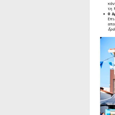
κάν
τη 
Ο 
Επι
απο
δρά