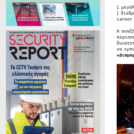
1 μεγά
| διαδ
career
Η αναζ
περισσ
δυνατό
να εμπ
«Διαμο