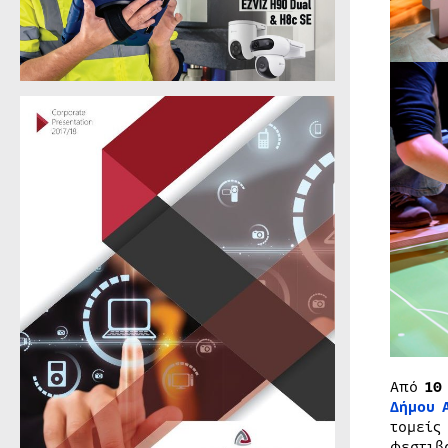
Από
10
Δήμου 
τομείς
φεστιβ