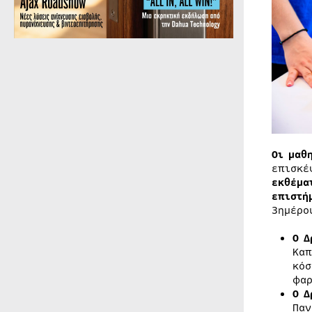
Οι μαθ
επισκέ
εκθέμα
επιστή
3ημέρο
Ο Δ
Καπ
κόσ
φαρ
Ο Δ
Παν