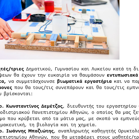
ητές/τριες
Δημοτικού, Γυμνασίου και Λυκείου κατά τη δ
ψεων θα έχουν την ευκαιρία να θαυμάσουν
εντυπωσιακά 
τα,
να συμμετάσχουνσε
βιωματικά εργαστήρια
και να πα
μονες
που θα τους/τις συνεπάρουν και θα τους/τις εμπν
υ βρίσκονται:
ρ. Κωνσταντίνος Δεμέτζος
, διευθυντής του εργαστηρίου
οδιστριακού Πανεπιστημίου Αθηνών, ο οποίος θα μας ξε
μο που κρύβεται από τα μάτια μας, με σκοπό να εμπνεύ
μακευτική, τη βιολογία και τη χημεία.
ρ. Ιωάννης Μπαζιώτης
, αναπληρωτής καθηγητής Ορυκτολ
επιστημίου Αθηνών, που θα μεταφέρει στους μαθητές/τρ