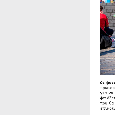
Οι φοι
πρωτο
για να
φτιάξε
που θα
επικοι