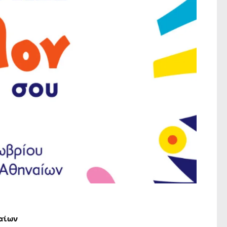
ναίων