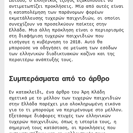
Ωστόσο, ο ελληνικός τζόγος εξακολουθεί να
αντιμετωπίζει προκλήσεις. Μία από αυτές είναι
η καταπολέμηση των παράνομων φορέων
εκμετάλλευσης τυχερών παιχνιδιών, οι οποίοι
συνεχίζουν να προσελκύουν παίκτες στην
Ελλάδα. Μια άλλη πρόκληση είναι ο περιορισμός
στη διαφήμιση τυχερών παιχνιδιών που
εισήγαγε η κυβέρνηση το 2018. Αυτό θα
μπορούσε να οδηγήσει σε μείωση των εσόδων
των ελληνικών διαδικτυακών καζίνο και της
περαιτέρω ανάπτυξής τους.
Συμπεράσματα από το άρθρο
Εν κατακλείδι, ένα άρθρο του Άρη Κλάδη
σχετικά με το μέλλον των τυχερών παιχνιδιών
στην Ελλάδα παρέχει μια ολοκληρωμένη εικόνα
για το τι μπορούμε να περιμένουμε στο μέλλον.
Εξετάσαμε διάφορες πτυχές των ελληνικών
τυχερών παιχνιδιών, όπως η ιστορία τους, η
σημερινή τους κατάσταση, οι προκλήσεις που