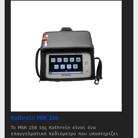
Kathrein MSK 150
Το MSK 150 της Kathrein είναι ένα
επαγγελματικό πεδιόμετρο που υποστηρίζει