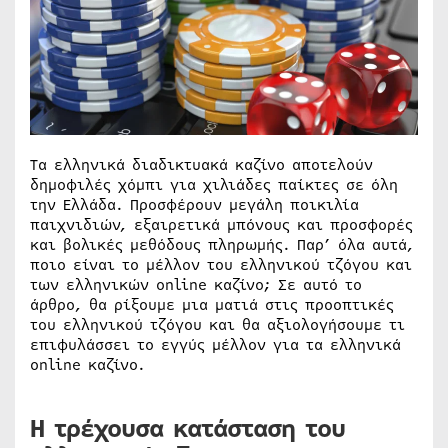
Τα ελληνικά διαδικτυακά καζίνο αποτελούν
δημοφιλές χόμπι για χιλιάδες παίκτες σε όλη
την Ελλάδα. Προσφέρουν μεγάλη ποικιλία
παιχνιδιών, εξαιρετικά μπόνους και προσφορές
και βολικές μεθόδους πληρωμής. Παρ’ όλα αυτά,
ποιο είναι το μέλλον του ελληνικού τζόγου και
των ελληνικών online καζίνο; Σε αυτό το
άρθρο, θα ρίξουμε μια ματιά στις προοπτικές
του ελληνικού τζόγου και θα αξιολογήσουμε τι
επιφυλάσσει το εγγύς μέλλον για τα ελληνικά
online καζίνο.
Η τρέχουσα κατάσταση του