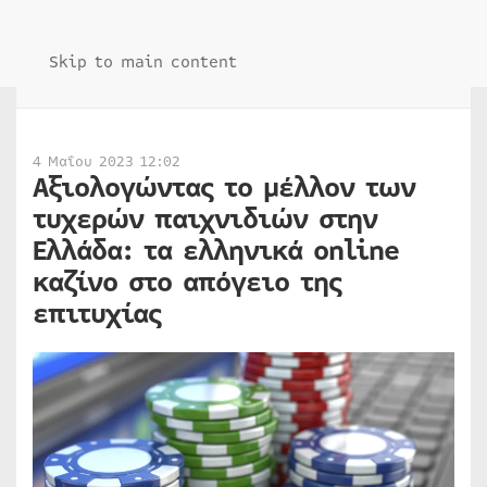
Skip to main content
4 Μαΐου 2023 12:02
Αξιολογώντας το μέλλον των
τυχερών παιχνιδιών στην
Ελλάδα: τα ελληνικά online
καζίνο στο απόγειο της
επιτυχίας