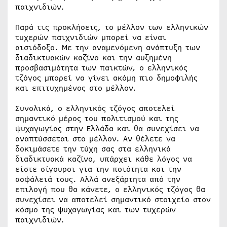
παιχνιδιών.
Παρά τις προκλήσεις, το μέλλον των ελληνικών
τυχερών παιχνιδιών μπορεί να είναι
αισιόδοξο. Με την αναμενόμενη ανάπτυξη των
διαδικτυακών καζίνο και την αυξημένη
προσβασιμότητα των παικτών, ο ελληνικός
τζόγος μπορεί να γίνει ακόμη πιο δημοφιλής
και επιτυχημένος στο μέλλον.
Συνολικά, ο ελληνικός τζόγος αποτελεί
σημαντικό μέρος του πολιτισμού και της
ψυχαγωγίας στην Ελλάδα και θα συνεχίσει να
αναπτύσσεται στο μέλλον. Αν θέλετε να
δοκιμάσετε την τύχη σας στα ελληνικά
διαδικτυακά καζίνο, υπάρχει κάθε λόγος να
είστε σίγουροι για την ποιότητα και την
ασφάλειά τους. Αλλά ανεξάρτητα από την
επιλογή που θα κάνετε, ο ελληνικός τζόγος θα
συνεχίσει να αποτελεί σημαντικό στοιχείο στον
κόσμο της ψυχαγωγίας και των τυχερών
παιχνιδιών.