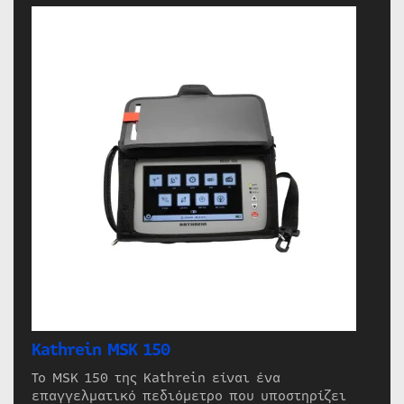
Kathrein MSK 150
Το MSK 150 της Kathrein είναι ένα
επαγγελματικό πεδιόμετρο που υποστηρίζει