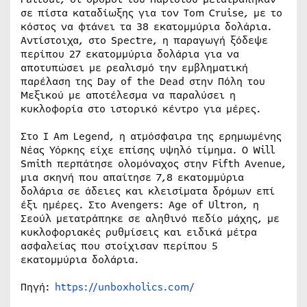
σε πίστα καταδίωξης για τον Tom Cruise, με το
κόστος να φτάνει τα 38 εκατομμύρια δολάρια.
Αντίστοιχα, στο Spectre, η παραγωγή ξόδεψε
περίπου 27 εκατομμύρια δολάρια για να
αποτυπώσει με ρεαλισμό την εμβληματική
παρέλαση της Day of the Dead στην Πόλη του
Μεξικού με αποτέλεσμα να παραλύσει η
κυκλοφορία στο ιστορικό κέντρο για μέρες.
Στο I Am Legend, η ατμόσφαιρα της ερημωμένης
Νέας Υόρκης είχε επίσης υψηλό τίμημα. Ο Will
Smith περπάτησε ολομόναχος στην Fifth Avenue,
μια σκηνή που απαίτησε 7,8 εκατομμύρια
δολάρια σε άδειες και κλεισίματα δρόμων επί
έξι ημέρες. Στο Avengers: Age of Ultron, η
Σεούλ μετατράπηκε σε αληθινό πεδίο μάχης, με
κυκλοφοριακές ρυθμίσεις και ειδικά μέτρα
ασφαλείας που στοίχισαν περίπου 5
εκατομμύρια δολάρια.
Πηγή:
https://unboxholics.com/