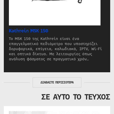
Kathrein MSK 150
Το MSK 150 της Kathrein είναι ένα
επαγγελματικό πεδιόμετρο που υποστηρίζει
δορυφορικά, επίγεια, καλωδιακά, IPTV, Wi-Fi
και οπτικά δίκτυα. Με λειτουργίες όπως
ανάλυση φάσματος σε πραγματικό χρόν…
ΔΙΑΒΑΣΤΕ ΠΕΡΙΣΣΟΤΕΡΑ
ΣΕ ΑΥΤΟ ΤΟ ΤΕΥΧΟΣ