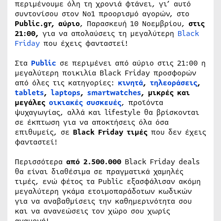
περιμένουμε όλη τη χρονιά φτάνει, γι’ αυτό
συντονίσου στον Νο1 προορισμό αγορών, στο
Public.gr, αύριο
, Παρασκευή 10 Νοεμβρίου,
στις
21:00,
για να απολαύσεις τη μεγαλύτερη
Black
Friday
που έχεις φανταστεί!
Στα
Public
σε περιμένει από αύριο στις 21:00 η
μεγαλύτερη ποικιλία Black Friday προσφορών
από όλες τις κατηγορίες:
κινητά
,
τηλεοράσεις
,
tablets
,
laptops
,
smartwatches
, μικρές και
μεγάλες
οικιακές συσκευές
, προϊόντα
ψυχαγωγίας, αλλά και lifestyle θα βρίσκονται
σε έκπτωση για να αποκτήσεις όλα όσα
επιθυμείς, σε
Black Friday τιμές
που δεν έχεις
φανταστεί!
Περισσότερα
από 2.500.000
Black Friday deals
θα είναι διαθέσιμα σε πραγματικά χαμηλές
τιμές, ενώ φέτος τα Public εξασφάλισαν ακόμη
μεγαλύτερη γκάμα ετοιμοπαράδοτων κωδικών
για να αναβαθμίσεις την καθημερινότητα σου
και να ανανεώσεις τον χώρο σου χωρίς
αναμονή!