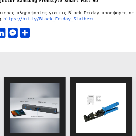
jector Samsung Freestyle Smart Full HD
ότερες πληροφορίες για τις Βlack Friday προσφορές σε
ρή
https://bit.ly/Black_Friday_Statheri
acebook
LinkedIn
Messenger
Μοιραστείτε