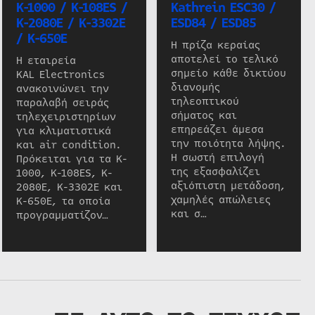
K-1000 / K-108ES /
Kathrein ESC30 /
K-2080E / K-3302E
ESD84 / ESD85
/ K-650E
Η πρίζα κεραίας
αποτελεί το τελικό
Η εταιρεία
σημείο κάθε δικτύου
KAL Electronics
διανομής
ανακοινώνει την
τηλεοπτικού
παραλαβή σειράς
σήματος και
τηλεχειριστηρίων
επηρεάζει άμεσα
για κλιματιστικά
την ποιότητα λήψης.
και air condition.
Η σωστή επιλογή
Πρόκειται για τα K-
της εξασφαλίζει
1000, K-108ES, K-
αξιόπιστη μετάδοση,
2080E, K-3302E και
χαμηλές απώλειες
K-650E, τα οποία
και σ…
προγραμματίζον…