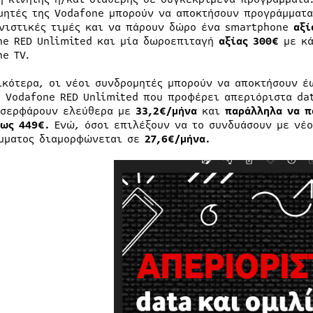
μητές της Vodafone μπορούν να αποκτήσουν προγράμματα
νιστικές τιμές και να πάρουν δώρο ένα smartphone
αξί
ne RED Unlimited και μία δωροεπιταγή
αξίας
300€
με κά
ne TV.
ικότερα, οι νέοι συνδρομητές μπορούν να αποκτήσουν έ
ς Vodafone RED Unlimited που προφέρει απεριόριστα da
 σερφάρουν ελεύθερα με
33
,2€/μήνα
και
παράλληλα να 
έως 449
€
.
Ενώ, όσοι επιλέξουν να το συνδυάσουν με νέο
μματος διαμορφώνεται σε
27,6€/μήνα.