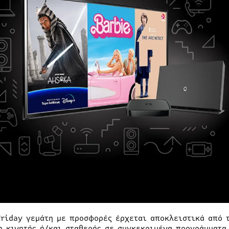
Friday γεμάτη με προσφορές έρχεται αποκλειστικά από 
η κινητής ή/και σταθερής σε συγκεκριμένα προγράμματα.