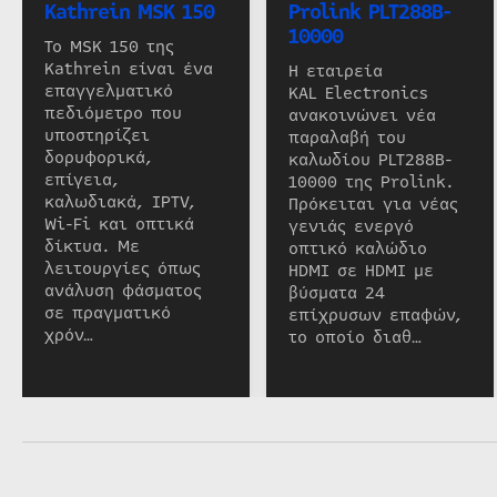
Kathrein MSK 150
Prolink PLT288B-
10000
Το MSK 150 της
Kathrein είναι ένα
Η εταιρεία
επαγγελματικό
KAL Electronics
πεδιόμετρο που
ανακοινώνει νέα
υποστηρίζει
παραλαβή του
δορυφορικά,
καλωδίου PLT288B-
επίγεια,
10000 της Prolink.
καλωδιακά, IPTV,
Πρόκειται για νέας
Wi-Fi και οπτικά
γενιάς ενεργό
δίκτυα. Με
οπτικό καλώδιο
λειτουργίες όπως
HDMI σε HDMI με
ανάλυση φάσματος
βύσματα 24
σε πραγματικό
επίχρυσων επαφών,
χρόν…
το οποίο διαθ…