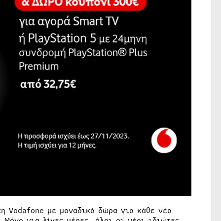
τη Vodafone με μοναδικά δώρα για κάθε νέα
 Μόνο για λίγες μέρες, όλοι οι νέοι ιδιώτες