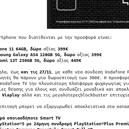
rtphone που διατίθενται με την προσφορά είναι:
one
11 64
GB
, δώρο
αξίας
399€
msung
Galaxy
A
54 128
GB
5
G
, δώρο
αξίας
399€
omi
13
T
256
GB
5
G
, δώρο
αξίας
449€
ηλα, έως
και τις 27/11
, με κάθε νέα σύνδεση Vodafone 
μητές θα πάρουν μία δωροεπιταγή των 300€. Η προσφορά
 Vodafone TV την πλουσιότερη πλατφόρμα ψυχαγωγίας γι
ίες θέασης για όλους και συνδυάζει μοναδικά και αποκ
ς
Viaplay
αλλά και τις μεγαλύτερεςblockbuster επιτυχί
επιταγή μπορεί να εξαργυρωθεί αποκλειστικά στα κατασ
ρά οποιασδήποτε
Smart
TV
yStation®5
με
24
μηνη
συνδρομή
PlayStation®Plus Prem