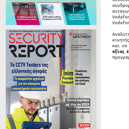
συνδρο
ανταγω
Vodafo
Vodafo
Αναλυτ
κινητή
και να
αξίας 
προγρά