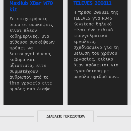
MaxHub XBar W70
TELEVES 209811
kit
Η πρέσα 209811 της
TELEVES για RJ45
Σε επιχειρήσεις
Keystone θηλυκό
όπου οι συσκέψεις
είναι ένα ειδικό
είναι πλέον
επαγγελματικό
καθημερινές, μια
εργαλείο,
αίθουσα συσκέψεων
σχεδιασμένο για τη
πρέπει να
μείωση του χρόνου
λειτουργεί άμεσα,
εργασίας, ειδικά
καθαρά και
όταν πρόκειται για
αξιόπιστα, είτε
εγκατάσταση με
συμμετέχουν
μεγάλο αριθμό συν…
άνθρωποι από το
ίδιο γραφείο είτε
ομάδες από διαφο…
ΔΙΑΒΑΣΤΕ ΠΕΡΙΣΣΟΤΕΡΑ