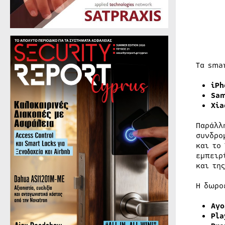
Τα sma
iPh
Sa
Xia
Παράλλ
συνδρο
και το
εμπειρ
και τη
Η δωρο
Αγο
Pla