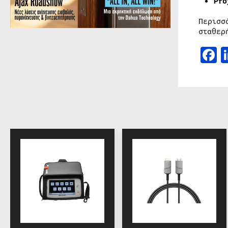
Pro
Περισσ
σταθε
F