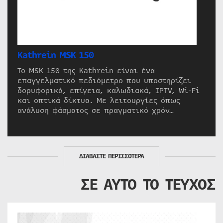
Kathrein MSK 150
Το MSK 150 της Kathrein είναι ένα
επαγγελματικό πεδιόμετρο που υποστηρίζει
δορυφορικά, επίγεια, καλωδιακά, IPTV, Wi-Fi
και οπτικά δίκτυα. Με λειτουργίες όπως
ανάλυση φάσματος σε πραγματικό χρόν…
ΔΙΑΒΑΣΤΕ ΠΕΡΙΣΣΟΤΕΡΑ
ΣΕ ΑΥΤΟ ΤΟ ΤΕΥΧΟΣ