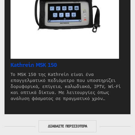
Kathrein MSK 150
Το MSK 150 της Kathrein είναι ένα
επαγγελματικό πεδιόμετρο που υποστηρίζει
δορυφορικά, επίγεια, καλωδιακά, IPTV, Wi-Fi
και οπτικά δίκτυα. Με λειτουργίες όπως
ανάλυση φάσματος σε πραγματικό χρόν…
ΔΙΑΒΑΣΤΕ ΠΕΡΙΣΣΟΤΕΡΑ