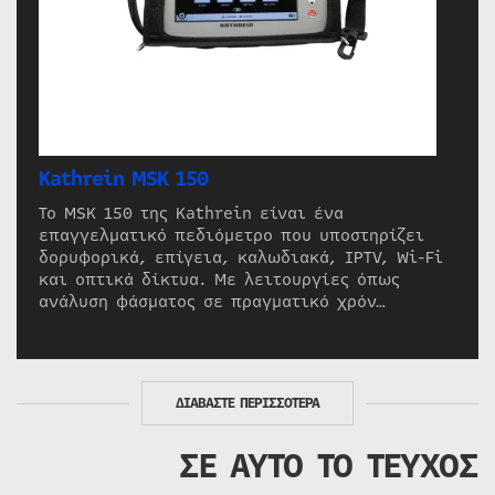
Kathrein MSK 150
Το MSK 150 της Kathrein είναι ένα
επαγγελματικό πεδιόμετρο που υποστηρίζει
δορυφορικά, επίγεια, καλωδιακά, IPTV, Wi-Fi
και οπτικά δίκτυα. Με λειτουργίες όπως
ανάλυση φάσματος σε πραγματικό χρόν…
ΔΙΑΒΑΣΤΕ ΠΕΡΙΣΣΟΤΕΡΑ
ΣΕ ΑΥΤΟ ΤΟ ΤΕΥΧΟΣ