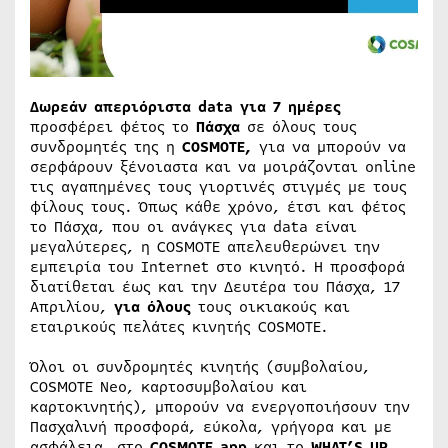
Δωρεάν απεριόριστα data για 7 ημέρες
προσφέρει φέτος το
Πάσχα
σε όλους τους
συνδρομητές της η
COSMOTE
,
για να μπορούν να
σερφάρουν ξένοιαστα και να μοιράζονται online
τις αγαπημένες τους γιορτινές στιγμές με τους
φίλους τους. Όπως κάθε χρόνο, έτσι και φέτος
το Πάσχα, που οι ανάγκες για data είναι
μεγαλύτερες, η COSMOTE απελευθερώνει την
εμπειρία του Internet στο κινητό. Η προσφορά
διατίθεται έως και την Δευτέρα του Πάσχα, 17
Απριλίου,
για όλους
τους οικιακούς και
εταιρικούς πελάτες κινητής COSMOTE.
Όλοι οι συνδρομητές κινητής (συμβολαίου,
COSMOTE Neo, καρτοσυμβολαίου και
καρτοκινητής), μπορούν να ενεργοποιήσουν την
Πασχαλινή προσφορά, εύκολα, γρήγορα και με
ασφάλεια, στο
COSMOTE
app
και το
WHAT
’
S
UP