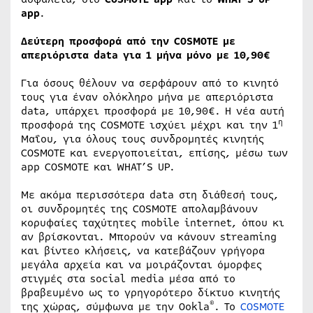
app
.
Δεύτερη προσφορά από την
COSMOTE
με
απεριόριστα
d
ata για 1 μήνα μόνο με 10,90€
Για όσους θέλουν να σερφάρουν από το κινητό
τους για έναν ολόκληρο μήνα με απεριόριστα
data, υπάρχει προσφορά με 10,90€. Η νέα αυτή
η
προσφορά της COSMOTE ισχύει μέχρι και την 1
Μαΐου, για όλους τους συνδρομητές κινητής
COSMOTE και ενεργοποιείται, επίσης, μέσω των
app COSMOTE και WHAT’S UP.
Με ακόμα περισσότερα data στη διάθεσή τους,
οι συνδρομητές της COSMOTE απολαμβάνουν
κορυφαίες ταχύτητες mobile internet, όπου κι
αν βρίσκονται. Μπορούν να κάνουν streaming
και βίντεο κλήσεις, να κατεβάζουν γρήγορα
μεγάλα αρχεία και να μοιράζονται όμορφες
στιγμές στα social media μέσα από το
βραβευμένο ως το γρηγορότερο δίκτυο κινητής
®
της χώρας, σύμφωνα με την Ookla
. Το
COSMOTE