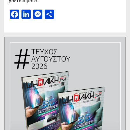
ραδιοκύματα.
Facebook
LinkedIn
Messenger
Μοιραστείτε