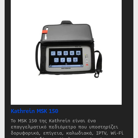
Kathrein MSK 150
Το MSK 150 της Kathrein είναι ένα
επαγγελματικό πεδιόμετρο που υποστηρίζει
δορυφορικά, επίγεια, καλωδιακά, IPTV, Wi-Fi