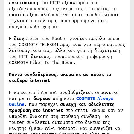
εγκατάσταση
του FTTR εξοπλισμού από
εξειδικευμένους τεχνικούς της εταιρείας, οι
οποίοι εξασφαλίζουν ένα άρτιο αισθητικά και
τεχνικά αποτέλεσμα, προσαρμοσμένο στις
ανάγκες κάθε χώρου.
Η διαχείριση του Router γίνεται εύκολα μέσω
του COSMOTE TELEKOM app, ενώ για περισσότερες
λειτουργικότητες, αλλά και για τη διαχείριση
του FTTR δικτύου, προσφέρεται η εφαρμογή
COSMOTE Fiber To The Room.
Πάντα συνδεδεμένος, ακόμα κι αν πέσει το
σταθερό
internet
Η εμπειρία internet αναβαθμίζεται σημαντικά
και με τη
δωρεάν
υπηρεσία
COSMOTE Always
OnLine
, που παρέχει
συνεχή και αδιάλειπτη
πρόσβαση στο internet
στο σπίτι, ακόμα και αν
υπάρξει διακοπή στη σταθερή σύνδεση. Το
router συνδέεται αυτόματα στο δίκτυο της
κινητής (μέσω WiFi hotspot) και συνεχίζει να