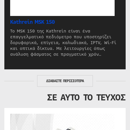
Kathrein MSK 150
Το MSK 150 της Kathrein είναι ένα
επαγγελματικό πεδιόμετρο που υποστηρίζει
δορυφορικά, επίγεια, καλωδιακά, IPTV, Wi-Fi
και οπτικά δίκτυα. Με λειτουργίες όπως
ανάλυση φάσματος σε πραγματικό χρόν…
ΔΙΑΒΑΣΤΕ ΠΕΡΙΣΣΟΤΕΡΑ
ΣΕ ΑΥΤΟ ΤΟ ΤΕΥΧΟΣ