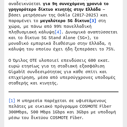
αναδεικνύεται
για 9η συνεχόμενη χρονιά το
γρηγορότερο δίκτυο κινητής στην Ελλάδα
–
βάσει μετρήσεων της Ookla (2017-2025) και
παραμένει το
μεγαλύτερο 5G δίκτυο
[3]
στη
χώρα, με πάνω από 99% πανελλαδική
πληθυσμιακή κάλυψη
[4]
. Δυναμικά αναπτύσσεται
και το δίκτυο 5G Stand Alone (5G+), το
μοναδικό εμπορικά διαθέσιμο στην Ελλάδα, η
κάλυψη του οποίου έχει ήδη ξεπεράσει το 75%.
Ο Όμιλος OTE υλοποιεί επενδύσεις 600 εκατ.
ευρώ ετησίως για τη σταδιακή εξασφάλιση
Gigabit συνδεσιμότητας για κάθε σπίτι και
επιχείρηση, μέσα από υπερσύγχρονες υποδομές
σταθερής και κινητής.
[1]
Η υπηρεσία παρέχεται σε υφιστάμενους
πελάτες με οικιακό πρόγραμμα COSMOTE Fiber
300Mbps, 500 Μbps 1Gbps και 3Gbps με υποδομή
μέσω του δικτύου COSMOTE Fiber.