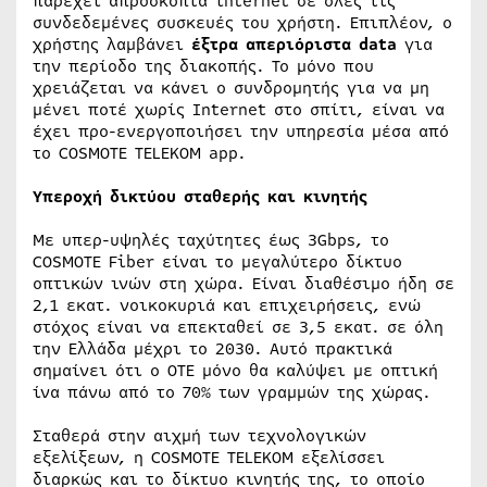
παρέχει απρόσκοπτα internet σε όλες τις
συνδεδεμένες συσκευές του χρήστη. Επιπλέον, ο
χρήστης λαμβάνει
έξτρα απεριόριστα data
για
την περίοδο της διακοπής. Το μόνο που
χρειάζεται να κάνει ο συνδρομητής για να μη
μένει ποτέ χωρίς Internet στο σπίτι, είναι να
έχει προ-ενεργοποιήσει την υπηρεσία μέσα από
το COSMOTE TELEKOM app.
Υπεροχή δικτύου σταθερής και κινητής
Με υπερ-υψηλές ταχύτητες έως 3Gbps, το
COSMOTE Fiber είναι το μεγαλύτερο δίκτυο
οπτικών ινών στη χώρα. Είναι διαθέσιμο ήδη σε
2,1 εκατ. νοικοκυριά και επιχειρήσεις, ενώ
στόχος είναι να επεκταθεί σε 3,5 εκατ. σε όλη
την Ελλάδα μέχρι το 2030. Αυτό πρακτικά
σημαίνει ότι ο ΟΤΕ μόνο θα καλύψει με οπτική
ίνα πάνω από το 70% των γραμμών της χώρας.
Σταθερά στην αιχμή των τεχνολογικών
εξελίξεων, η COSMOTE TELEKOM εξελίσσει
διαρκώς και το δίκτυο κινητής της, το οποίο