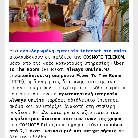
Μια
ολοκληρωμένη εμπειρία
internet στο σπίτι
απολαμβάνουν οι πελάτες της
COSMOTE
TELEKOM
,
μέσα από τις νέες καινοτόμες υπηρεσίες
Fiber
To The Room
(FTTR)και
Always OnLine
.Με
την
αποκλειστική υπηρεσία
Fiber To The Room
(FTTR), η δύναμη της διάφανης οπτικής ίνας
φέρνει υπερυψηλές ταχύτητες σε κάθε δωμάτιο
του σπιτιού, ενώ η
πρωτοποριακή υπηρεσία
Always OnLine
παρέχει αδιάλειπτο internet,
ακόμα και αν υπάρξει διακοπή στη σταθερή
σύνδεση. Κι όλα αυτά με την αξιοπιστία
του
μεγαλύτερου δικτύου οπτικών ινών της χώρα
ς,
του COSMOTE Fiber,που σήμερα φτάνει σε
πάνω
από 2,1 εκατ. νοικοκυριά και επιχειρήσεις
σε
όλη την Ελλάδα.