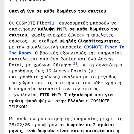
Οπτική ίνα σε κάθε δωμάτιο του σπιτιού
Οι COSMOTE Fiber
[1]
συνδρομητές μπορούν να
αποκτήσουν
κάλυψη WiFi σε κάθε δωμάτιο του
σπιτιού
, χωρίς «νεκρές ζώνες» ή απώλειες
σήματος, με σταθερά
υψηλές Gigabitταχύτητες
,
με την αποκλειστική υπηρεσία
COSMOTE Fiber Τo
Τhe Room
. Ο βασικός εξοπλισμός της υπηρεσίας
αποτελείται από ένα Router και ένα Access
[2]
Point, με χρέωση 6€/μήνα
, με τη δυνατότητα
προσθήκης έως 16 Access Points (με
επιπρόσθετη χρέωση) ανάλογα με το μέγεθος
του χώρου και τις απαιτήσεις του κάθε χρήστη.
Η υπηρεσία αξιοποιεί τον τελευταίας
τεχνολογίας
FTTR WiFi 7 εξοπλισμό
,που
για
πρώτη φορά
φέρνει
στην Ελλάδα
η COSMOTE
TELEKOM.
Με κάθε ενεργοποίηση της υπηρεσίας μέχρι τις
28/02/26 προσφέρονται
δωρεάν οι
2 πρώτοι
μήνες, ενώ δωρεάν είναι και η αυτοψία και η