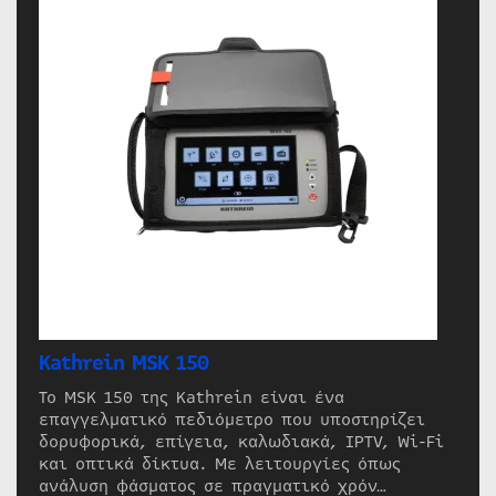
Kathrein MSK 150
Το MSK 150 της Kathrein είναι ένα
επαγγελματικό πεδιόμετρο που υποστηρίζει
δορυφορικά, επίγεια, καλωδιακά, IPTV, Wi-Fi
και οπτικά δίκτυα. Με λειτουργίες όπως
ανάλυση φάσματος σε πραγματικό χρόν…