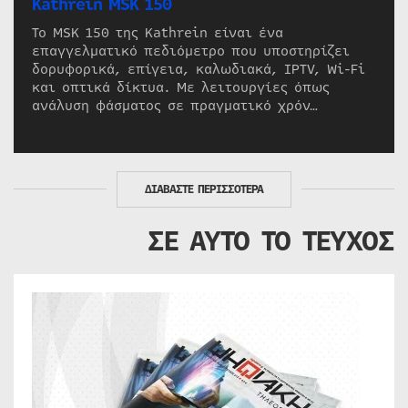
Kathrein MSK 150
Το MSK 150 της Kathrein είναι ένα
επαγγελματικό πεδιόμετρο που υποστηρίζει
δορυφορικά, επίγεια, καλωδιακά, IPTV, Wi-Fi
και οπτικά δίκτυα. Με λειτουργίες όπως
ανάλυση φάσματος σε πραγματικό χρόν…
ΔΙΑΒΑΣΤΕ ΠΕΡΙΣΣΟΤΕΡΑ
ΣΕ ΑΥΤΟ ΤΟ ΤΕΥΧΟΣ