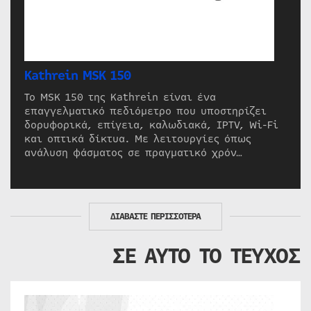
Kathrein MSK 150
Το MSK 150 της Kathrein είναι ένα
επαγγελματικό πεδιόμετρο που υποστηρίζει
δορυφορικά, επίγεια, καλωδιακά, IPTV, Wi-Fi
και οπτικά δίκτυα. Με λειτουργίες όπως
ανάλυση φάσματος σε πραγματικό χρόν…
ΔΙΑΒΑΣΤΕ ΠΕΡΙΣΣΟΤΕΡΑ
ΣΕ ΑΥΤΟ ΤΟ ΤΕΥΧΟΣ